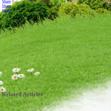
Share
0
Share
Share
Related Articles