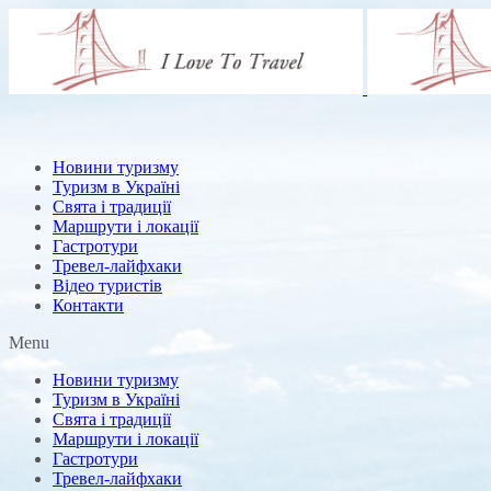
Новини туризму
Туризм в Україні
Свята і традиції
Маршрути і локації
Гастротури
Тревел-лайфхаки
Відео туристів
Контакти
Menu
Новини туризму
Туризм в Україні
Свята і традиції
Маршрути і локації
Гастротури
Тревел-лайфхаки