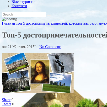
Відео туристів
Контакти
Главная
Топ-5 достопримечательностей, которые вас разочарую
Топ-5 достопримечательносте
on:
21 Жовтня, 2015
In:
No Comments
Share
0
Tweet
0