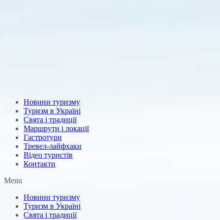
Новини туризму
Туризм в Україні
Свята і традиції
Маршрути і локації
Гастротури
Тревел-лайфхаки
Відео туристів
Контакти
Menu
Новини туризму
Туризм в Україні
Свята і традиції