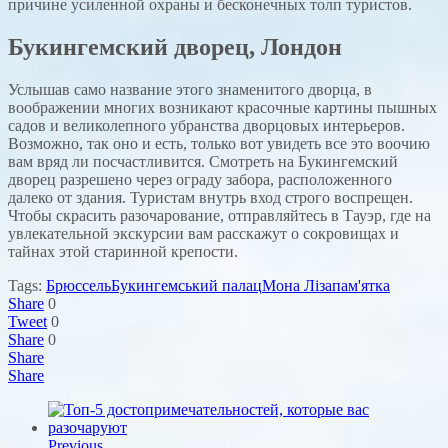
причине усиленной охраны и бесконечных толп туристов.
Букингемский дворец, Лондон
Услышав само название этого знаменитого дворца, в
воображении многих возникают красочные картины пышных
садов и великолепного убранства дворцовых интерьеров.
Возможно, так оно и есть, только вот увидеть все это воочию
вам вряд ли посчастливится. Смотреть на Букингемский
дворец разрешено через ограду забора, расположенного
далеко от здания. Туристам внутрь вход строго воспрещен.
Чтобы скрасить разочарование, отправляйтесь в Тауэр, где на
увлекательной экскурсии вам расскажут о сокровищах и
тайнах этой старинной крепости.
Tags:
Брюссель
Букингемський палац
Мона Ліза
пам'ятка
Share
0
Tweet
0
Share
0
Share
Share
Previous