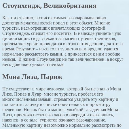
Стоунхендж, Великобритания
Как ни странно, в список самых разочаровывающих
достопримечательностей попал и этот объект. Многие
туристы, насмотревших впечатляющих фотографий
Стоунхенджа, спешат его посетить. В надежде увидеть чудо
цивилизации, сюда стекаются тысячи путешественников,
причем экскурсии проводятся в строго отведенное для этого
время. Результат – из-за толп туристов вам вряд ли удастся
нормально рассмотреть камни, а прикасаться к ним вообще
нельзя. В жизни Стоунхендж не так величественен, а вокруг
него довольно унылый пейзаж.
Мона Лиза, Париж
Не существует в мире человека, который бы не знал о Мона
Лизе. Попав в Лувр, многие туристы, пробегая его
многочисленным залами, стремятся увидеть эту картину и
поставить галочку в списке обязательных к просмотру
шедевров. Но как бы ни манила улыбкой загадочная Мона
Лиза, простояв несколько часов в очереди и оказавшись,
наконец, в ее зале, туристов ожидает разочарование.
Маленькую картину невозможно нормально рассмотреть по