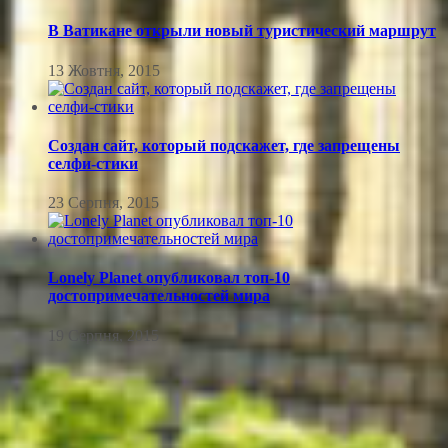
В Ватикане открыли новый туристический маршрут
13 Жовтня, 2015
Создан сайт, который подскажет, где запрещены
селфи-стики
23 Серпня, 2015
Lonely Planet опубликовал топ-10
достопримечательностей мира
19 Серпня, 2015