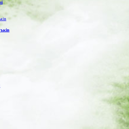
пі
тьків
х