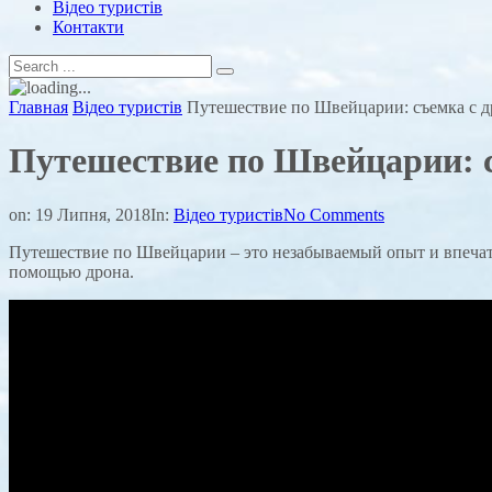
Відео туристів
Контакти
Главная
Відео туристів
Путешествие по Швейцарии: съемка с д
Путешествие по Швейцарии: с
on:
19 Липня, 2018
In:
Відео туристів
No Comments
Путешествие по Швейцарии – это незабываемый опыт и впечатл
помощью дрона.