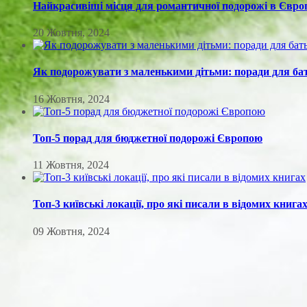
Найкрасивіші місця для романтичної подорожі в Євро
20 Жовтня, 2024
Як подорожувати з маленькими дітьми: поради для ба
16 Жовтня, 2024
Топ-5 порад для бюджетної подорожі Європою
11 Жовтня, 2024
Топ-3 київські локації, про які писали в відомих книга
09 Жовтня, 2024