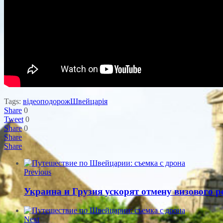
Tags:
відео
подорож
Швейцарія
Share
0
Tweet
0
Share
0
Share
Share
Previous
Украина и Грузия ускорят отмену визового 
Next