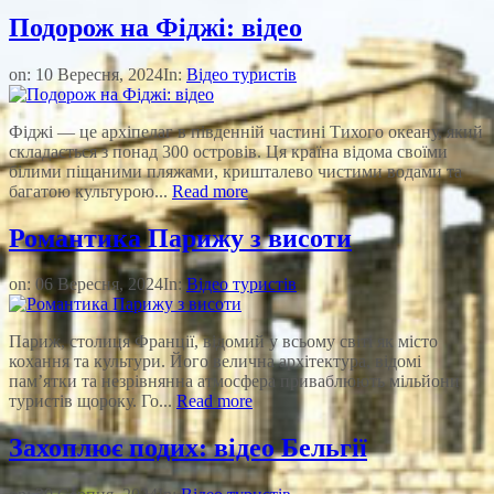
Подорож на Фіджі: відео
on:
10 Вересня, 2024
In:
Відео туристів
Фіджі — це архіпелаг в південній частині Тихого океану, який
складається з понад 300 островів. Ця країна відома своїми
білими піщаними пляжами, кришталево чистими водами та
багатою культурою...
Read more
Романтика Парижу з висоти
on:
06 Вересня, 2024
In:
Відео туристів
Париж, столиця Франції, відомий у всьому світі як місто
кохання та культури. Його велична архітектура, відомі
пам’ятки та незрівнянна атмосфера приваблюють мільйони
туристів щороку. Го...
Read more
Захоплює подих: відео Бельгії