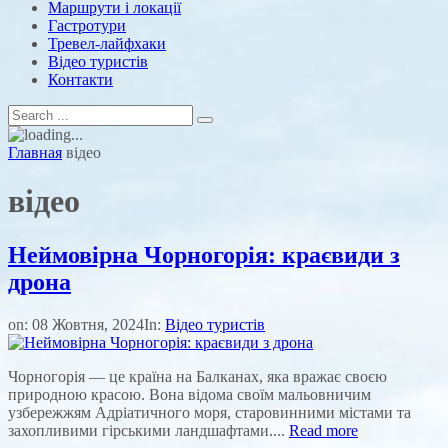
Маршрути і локації
Гастротури
Тревел-лайфхаки
Відео туристів
Контакти
Главная
відео
відео
Неймовірна Чорногорія: краєвиди з
дрона
on:
08 Жовтня, 2024
In:
Відео туристів
Чорногорія — це країна на Балканах, яка вражає своєю
природною красою. Вона відома своїм мальовничим
узбережжям Адріатичного моря, старовинними містами та
захопливими гірськими ландшафтами....
Read more