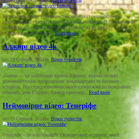
on:
30 Серпня, 2024
In:
Відео туристів
Бельгія пропонує унікальне поєднання середньовічної
архітектури, сучасних міст та багатої культури. Подорожуючи
Бельгією, ви можете відвідати чарівне місто Брюгге з його
старовинними будівля...
Read more
Алжир: відео 4k
on:
28 Серпня, 2024
In:
Відео туристів
Алжир — це найбільша країна Африки, відома своїми
різноманітними природними ландшафтами та багатою
історією. Від середземноморського узбережжя до безкрайніх
піщаних дюн Сахари, Алжир пропону...
Read more
Неймовірне відео: Тенеріфе
on:
19 Серпня, 2024
In:
Відео туристів
Тенеріфе – це найбільший з Канарських островів, який