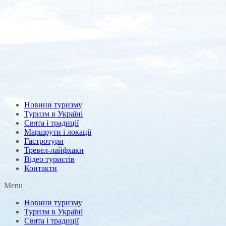
Новини туризму
Туризм в Україні
Свята і традиції
Маршрути і локації
Гастротури
Тревел-лайфхаки
Відео туристів
Контакти
Menu
Новини туризму
Туризм в Україні
Свята і традиції