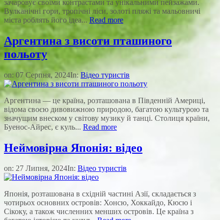
зачаровує своїми контрастами та унікальними пейзажами.
Вулканічні гори, тропічні ліси, золоті пляжі та мальовничі
міста роблять його ідеа...
Read more
Аргентина з висоти пташиного
польоту
on:
07 Серпня, 2024
In:
Відео туристів
Аргентина — це країна, розташована в Південній Америці,
відома своєю дивовижною природою, багатою культурою та
значущим внеском у світову музику й танці. Столиця країни,
Буенос-Айрес, є куль...
Read more
Неймовірна Японія: відео
on:
27 Липня, 2024
In:
Відео туристів
Японія, розташована в східній частині Азії, складається з
чотирьох основних островів: Хонсю, Хоккайдо, Кюсю і
Сікоку, а також численних менших островів. Це країна з