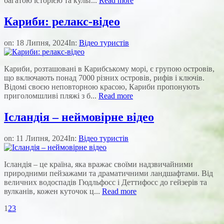
багатою історією та культ...
Read more
Кариби: релакс-відео
on:
18 Липня, 2024
In:
Відео туристів
Кариби, розташовані в Карибському морі, є групою островів,
що включають понад 7000 різних островів, рифів і ключів.
Відомі своєю неповторною красою, Кариби пропонують
приголомшливі пляжі з б...
Read more
Ісландія – неймовірне відео
on:
11 Липня, 2024
In:
Відео туристів
Ісландія – це країна, яка вражає своїми надзвичайними
природними пейзажами та драматичними ландшафтами. Від
величних водоспадів Гюдльфосс і Деттифосс до гейзерів та
вулканів, кожен куточок ц...
Read more
1
2
3