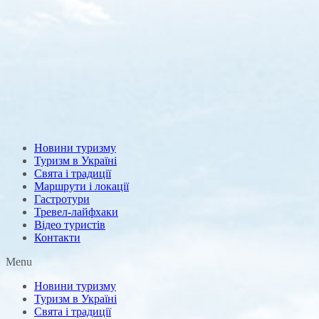
Новини туризму
Туризм в Україні
Свята і традиції
Маршрути і локації
Гастротури
Тревел-лайфхаки
Відео туристів
Контакти
Menu
Новини туризму
Туризм в Україні
Свята і традиції