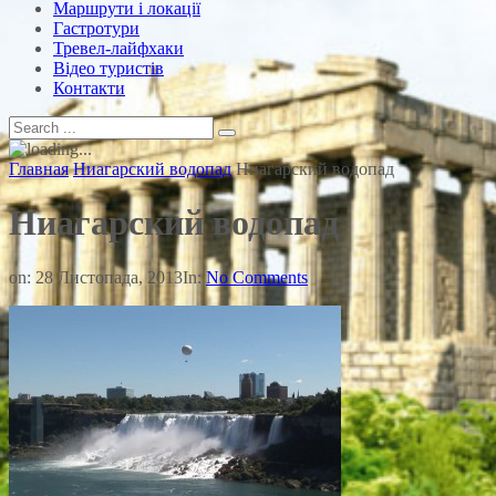
Маршрути і локації
Гастротури
Тревел-лайфхаки
Відео туристів
Контакти
Главная
Ниагарский водопад
Ниагарский водопад
Ниагарский водопад
on:
28 Листопада, 2013
In:
No Comments