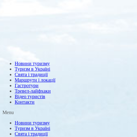
Новини туризму
Туризм в Україні
Свята і традиції
Маршрути і локації
Гастротури
Тревел-лайфхаки
Відео туристів
Контакти
Menu
Новини туризму
Туризм в Україні
Свята і традиції