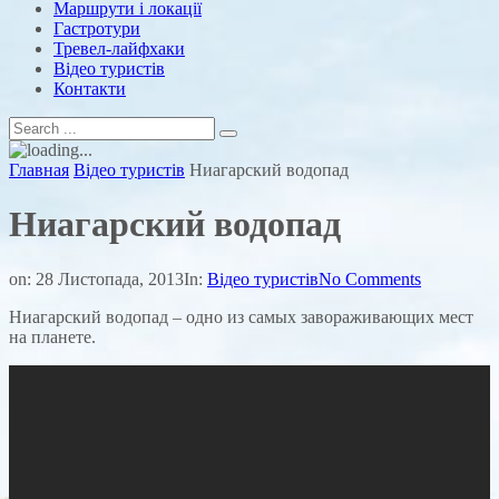
Маршрути і локації
Гастротури
Тревел-лайфхаки
Відео туристів
Контакти
Главная
Відео туристів
Ниагарский водопад
Ниагарский водопад
on:
28 Листопада, 2013
In:
Відео туристів
No Comments
Ниагарский водопад – одно из самых завораживающих мест
на планете.