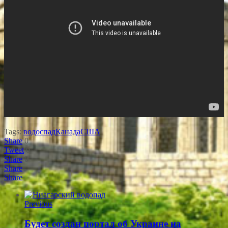
Tags:
водоспад
Канада
США
Share
0
Tweet
0
Share
0
Share
Share
Previous
Будет создан портал об Украине на