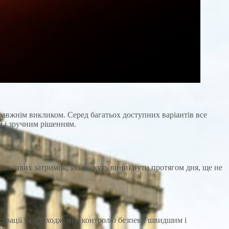
равжнім викликом. Серед багатьох доступних варіантів все
м і зручним рішенням.
можливих затримок, які можуть виникнути протягом дня, ще не
єстрації та проходження контролю безпеки швидшим і