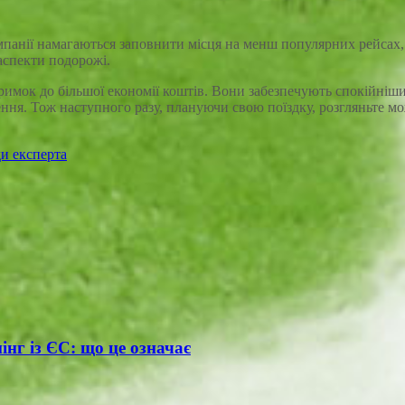
панії намагаються заповнити місця на менш популярних рейсах,
аспекти подорожі.
атримок до більшої економії коштів. Вони забезпечують спокійн
ння. Тож наступного разу, плануючи свою поїздку, розгляньте м
ди експерта
інг із ЄС: що це означає