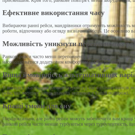
приємнішим. Крім того, ранкове повітря є менш забрудненим, 
Ефективне використання часу
Вибираючи ранні рейси, мандрівники отримують можливість мак
роботи, відпочинку або огляду визначних місць. Це особливо 
Можливість уникнути переповнених ре
Ранкові рейси часто менш переповнені, оскільки не всі готові п
насолоджуватися додатковим комфортом під час польоту.
Вища ймовірність альтернативних варі
У випадку скасування ранкового рейсу у вас є більше шансів з
рейс, що зменшує ризик значних затримок у вашій подорожі.
Кращі умови для сну
Парадоксально, але ранні рейси можуть забезпечити вам кращі у
ранкові рейси часто менше турбуються через турбулентність, щ