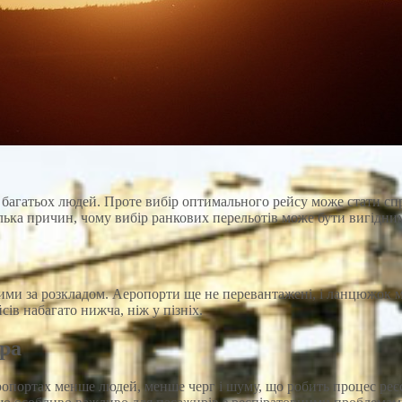
 багатьох людей. Проте вибір оптимального рейсу може стати сп
лька причин, чому вибір ранкових перельотів може бути вигідни
шими за розкладом. Аеропорти ще не перевантажені, і ланцюжок 
ів набагато нижча, ніж у пізніх.
ера
еропортах менше людей, менше черг і шуму, що робить процес ре