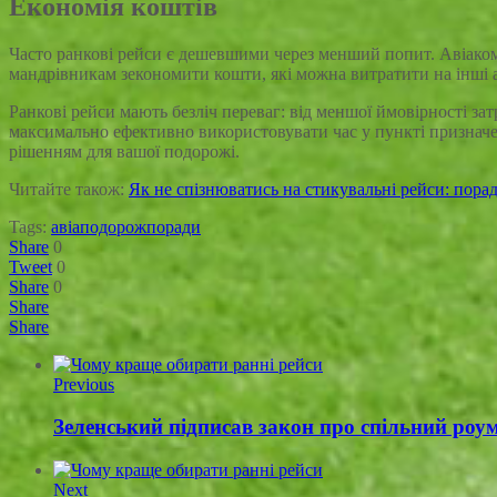
Економія коштів
Часто ранкові рейси є дешевшими через менший попит. Авіаком
мандрівникам зекономити кошти, які можна витратити на інші 
Ранкові рейси мають безліч переваг: від меншої ймовірності з
максимально ефективно використовувати час у пункті призначе
рішенням для вашої подорожі.
Читайте також:
Як не спізнюватись на стикувальні рейси: пора
Tags:
авіа
подорож
поради
Share
0
Tweet
0
Share
0
Share
Share
Previous
Зеленський підписав закон про спільний роум
Next