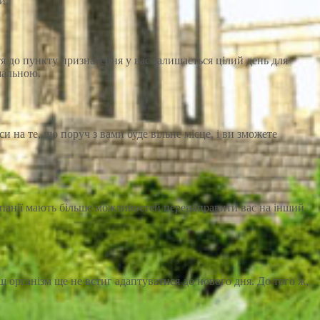
и.
 до пункту призначення у вас залишається цілий день для
шальною.
и на те, що поруч з вами буде вільне місце, і ви зможете
омпанії мають більше можливостей перенаправити вас на інший
ш організм ще не встиг адаптуватися до нового дня. До того ж,