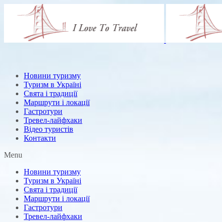
Новини туризму
Туризм в Україні
Свята і традиції
Маршрути і локації
Гастротури
Тревел-лайфхаки
Відео туристів
Контакти
Menu
Новини туризму
Туризм в Україні
Свята і традиції
Маршрути і локації
Гастротури
Тревел-лайфхаки