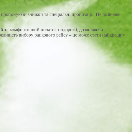
 пропонуючи знижки та спеціальні пропозиції. Це дозволяє
іший та комфортніший початок подорожі, дозволяючи
ожливість вибору ранкового рейсу – це може стати найкращим