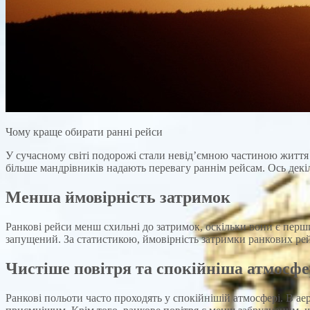
Чому краще обирати ранні рейси
У сучасному світі подорожі стали невід’ємною частиною життя
більше мандрівників надають перевагу раннім рейсам. Ось декі
Менша ймовірність затримок
Ранкові рейси менш схильні до затримок, оскільки вони є пер
запущений. За статистикою, ймовірність затримки ранкових рейс
Чистіше повітря та спокійніша атмосф
Ранкові польоти часто проходять у спокійнішій атмосфері. В а