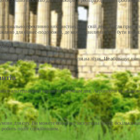
що особливо важливо для пасажирів з респіраторними проблемам
симально ефективно використовувати свій день. Після прибуття
важливо для бізнес-подорожей, де кожна хвилина може бути вирі
йсів
рокидатися на світанку, щоб встигнути на літак. Це збільшує шанс
антів
найти альтернативні варіанти протягом дня. Аеропорти та авіак
мови для сну. Ви можете спокійно заснути на борту, оскільки ва
о робить політ спокійнішим.