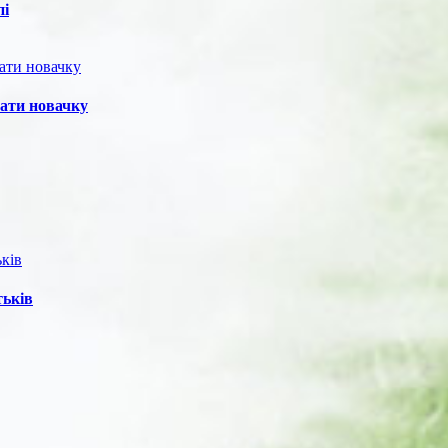
пі
нати новачку
тьків