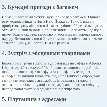
3. Кумедні пригоди з багажем
Не менш веселими можуть бути пригоди з багажем. Одного
разу молода жінка летіла з Нью-Йорка до Токіо і, вже по
прибуттю, зрозуміла, що її багаж загубився. Через кілька днів,
отримавши свій чемодан, вона виявила, що замість її одягу в
ньому були чужі речі, включаючи костюми для карнавального
параду. Виявилося, що її багаж помилково обміняли з речами
артистів цирку, які летіли тим же рейсом.
4. Зустріч з місцевими тваринами
Іншого разу група туристів відправилася на сафарі в Африку.
Під час однієї з екскурсій їхній джип зупинився на узбіччі,
щоб вони могли сфотографувати жирафів. Але одна з
жирафів, виявивши цікавість, підійшла ближче і спробувала
зазирнути всередину автомобіля. В результаті туристи
отримали не тільки чудові фотографії, але й багато сміху від
несподіваної зустрічі з дружелюбною жирафою.
5. Плутанина з адресами