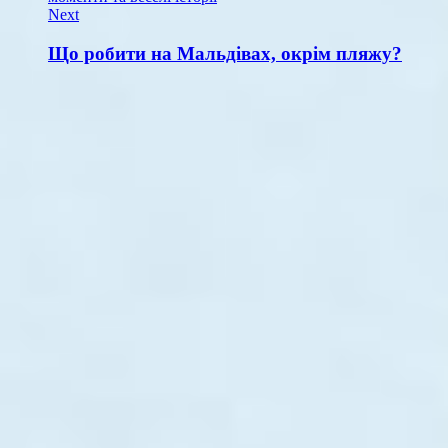
Next
Що робити на Мальдівах, окрім пляжу?