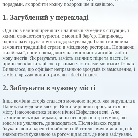
порадами, як зробити кожну подорож ще цікавішою.
1. Загублений у перекладі
Однією з найпоширеніших і найбільш кумедних ситуацій, з
якими стикаються туристи, є мовний бар’єр. Наприклад,
одного разу група друзів подорожувала до Італії і вирішила
замовити традиційні страви в місцевому ресторані. Не знаючи
італійської, вони покладалися на свої знання англійської та
мову жестів. Як результат, замість звичних піци та пасти, їм
принесли кілька тарілок з різними частинами морських їжаків.
Виявилося, що офіціант неправильно зрозумів їх замовлення, і
замість «pizza» вони отримали «ricci di mare».
2. Заблукати в чужому місті
Інша комічна історія сталася з молодою парою, яка вирушила в
Париж на медовий місяць. Вони вирішили прогулятися по
місту і насолодитися видом нічної Ейфелевої вежі. Але,
захопившись краєвидами, вони несподівано зрозуміли, що
зовсім не уявляють, де знаходяться. Після кількох годин
блукань вони нарешті знайшли свій готель, виявивши, що він
знаходиться буквально за рогом від місця, де вони заблукали.