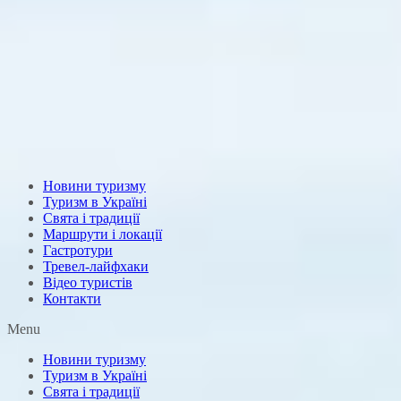
Новини туризму
Туризм в Україні
Свята і традиції
Маршрути і локації
Гастротури
Тревел-лайфхаки
Відео туристів
Контакти
Menu
Новини туризму
Туризм в Україні
Свята і традиції