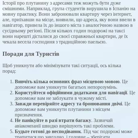
Історії про плутанину з адресами теж можуть бути дуже
смішними. Наприклад, група студентів вирушила в Іспанію на
мовну практику. Вони забронювали квартиру через інтернет,
але, приїхавши на місце, виявили, що адреса, яку вони ввели в
навігатор, привела їх до іншого міста з аналогічною назвою в
сусідньому регіоні. Після кількох годин подорожі на таксі
вони нарешті дісталися до своєї справжньої квартири, де їх
чекала весела господиня з традиційною паельєю.
Поради для Туристів
Щоб уникнути або мінімізувати такі ситуації, ось кілька
порад:
Вивчіть кілька основних фраз місцевою мовою
. Це
допоможе вам уникнути багатьох непорозумінь.
Користуйтеся офіційними додатками для навігації
. Це
допоможе вам не заблукати в чужому місті.
Завжди перевіряйте адресу та бронювання двічі
. Це
допоможе вам уникнути плутанини з місцем
призначення.
Не панікуйте в разі втрати багажу
. Зазвичай
авіакомпанії швидко вирішують такі проблеми.
Будьте готові до несподіванок
. Під час подорожі може
трапитися що завгодно, і головне – зберігати