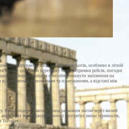
махів відбуваються під час авіаперельотів, особливо в літній
ть вчасно здійснити пересадку через затримки рейсів, погодні
дин із найефективніших способів уникнути запізнення на
відрізняються за розмірами та плануванням, а відстані між
алу. Якщо подорож запланована ранковим часом через малий
аеропорту імені Джона Кеннеді і потребує зміни терміналів,
Traveller.