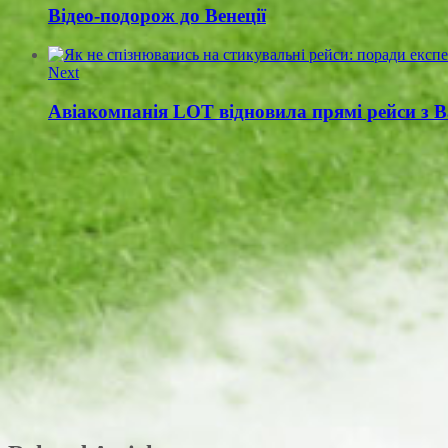
Відео-подорож до Венеції
Next
Авіакомпанія LOT відновила прямі рейси з 