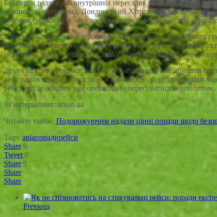
Експерти радять для внутрішніх пересадок враховувати щонайм
аеропорти, наприклад, Лондонський Хітроу, можуть вимагати бі
рекомендується ретельно досліджувати інформацію про аеропор
У високий сезон, коли аеропорти переповнені та частішають гр
пересадку, важливо не упустити дві основні речі. По-перше, ак
персоналу. Бретт Снайдер з Cranky Concierge радить використ
Друга важлива рекомендація — якнайшвидше повідомляти бортпр
рейс також здійснюється тією ж компанією, бортпровідники мо
рейсу, що дозволить вам оперативно пересуватися аеропортом.
За матеріалами: unian.ua
Читайте також:
Подорожуючим надали цінні поради щодо безпе
Tags:
авіа
поради
рейси
Share
0
Tweet
0
Share
0
Share
Share
Previous