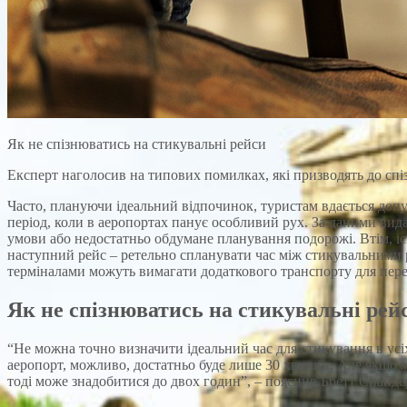
Як не спізнюватись на стикувальні рейси
Експерт наголосив на типових помилках, які призводять до спіз
Часто, плануючи ідеальний відпочинок, туристам вдається допус
період, коли в аеропортах панує особливий рух. За даними вида
умови або недостатньо обдумане планування подорожі. Втім, і
наступний рейс – ретельно спланувати час між стикувальними р
терміналами можуть вимагати додаткового транспорту для пер
Як не спізнюватись на стикувальні рей
“Не можна точно визначити ідеальний час для стикування в усі
аеропорт, можливо, достатньо буде лише 30 хвилин. Але якщо м
тоді може знадобитися до двох годин”, – пояснив Бретт Снайдер,