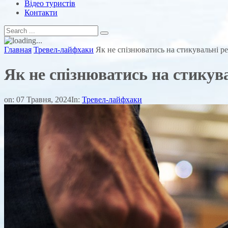
Відео туристів
Контакти
Главная
Тревел-лайфхаки
Як не спізнюватись на стикувальні р
Як не спізнюватись на стикув
on:
07 Травня, 2024
In:
Тревел-лайфхаки