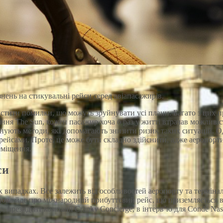
нень на стикувальні рейси серед авіапасажирів.
тити помилки, що можуть зруйнувати усі плани. Багато з цих про
ння The Sun, кожен пасажир хоча б раз у житті втрачав можливіс
снують методи, які допомагають знизити ризик таких ситуацій. О
ейсами. Проте, це може бути складно здійснити, адже аеропорти 
еміщення.
си
х випадках. Все залежить від особливостей аеропорту та термін
ова йде про міжнародний прибуттєвий рейс, що приземляється в 
 президент компанії Cranky Concierge, в інтерв’ю для Conde Nast 