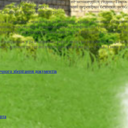
енше годину, а для міжнародних — не менше двох годин. Також с
льше часу на пересадку через додаткові перевірки безпеки, особ
т та діючі в ньому процедури.
ози, що можуть призвести до затримок, краще залишити більше ч
тивно спілкуватися з авіакомпанією: телефонуйте, ставайте у чер
овувати будь-яку доступну можливість для вирішення проблеми я
овідників у разі затримки рейсу, якщо ви розумієте, що ризик
жуть допомогти організувати швидший вихід з літака. Також во
чного зберігання документів