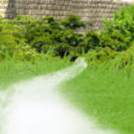
лід взяти до уваги, що великі або ключові міжнародні
ливо для рейсів, що вирушають за межі країни. Тому
асу на пересадки. Якщо ж ви все-таки запізнюєтесь на
ги, пишіть повідомлення в соціальних мережах, звертайтеся до
комога швидше.
уєте не встигнути на наступний рейс. Якщо ваш наступний
ни можуть надати інформацію про місце посадки наступного