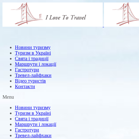
Новини туризму
Туризм в Україні
Свята і традиції
Маршрути і локації
Гастротури
Тревел-лайфхаки
Відео туристів
Контакти
Menu
Новини туризму
Туризм в Україні
Свята і традиції
Маршрути і локації
Гастротури
Тревел-лайфхаки