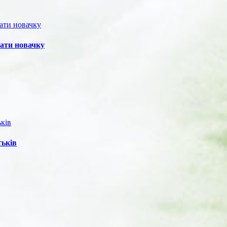
нати новачку
тьків