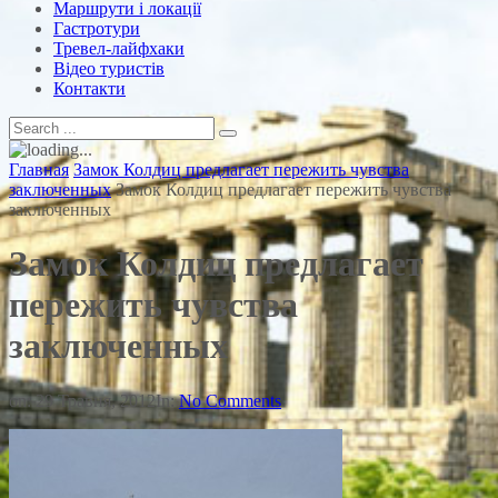
Маршрути і локації
Гастротури
Тревел-лайфхаки
Відео туристів
Контакти
Главная
Замок Колдиц предлагает пережить чувства
заключенных
Замок Колдиц предлагает пережить чувства
заключенных
Замок Колдиц предлагает
пережить чувства
заключенных
on:
29 Травня, 2012
In:
No Comments