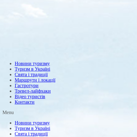
Новини туризму
Туризм в Україні
Свята і традиції
Маршрути і локації
Гастротури
Тревел-лайфхаки
Відео туристів
Контакти
Menu
Новини туризму
Туризм в Україні
Свята і традиції