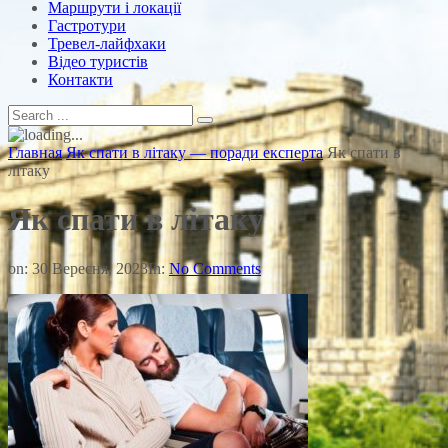
Маршрути і локації
Гастротури
Тревел-лайфхаки
Відео туристів
Контакти
Главная
Як спати в літаку — поради експерта
Як спати в
літаку
Як спати в літаку
on:
30 Вересня, 2023
In:
No Comments