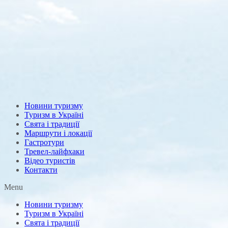
Новини туризму
Туризм в Україні
Свята і традиції
Маршрути і локації
Гастротури
Тревел-лайфхаки
Відео туристів
Контакти
Menu
Новини туризму
Туризм в Україні
Свята і традиції