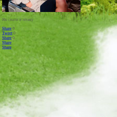
Як спати в літаку
Share
0
Tweet
0
Share
0
Share
Share