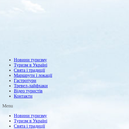
Новини туризму
Туризм в Україні
Свята і традиції
Маршрути і локації
Гастротури
Тревел-лайфхаки
Відео туристів
Контакти
Menu
Новини туризму
Туризм в Україні
Свята і традиції