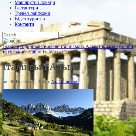
Маршрути і локації
Гастротури
Тревел-лайфхаки
Відео туристів
Контакти
Главная
Відкривайте магію італійських Альп: піші прогулянки
та гірський туризм
Італійські Альпи
Італійські Альпи
on:
30 Вересня, 2023
In:
No Comments