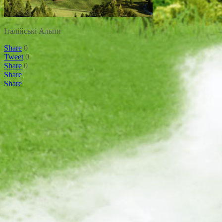
Італійські Альпи
Share
0
Tweet
0
Share
0
Share
Share