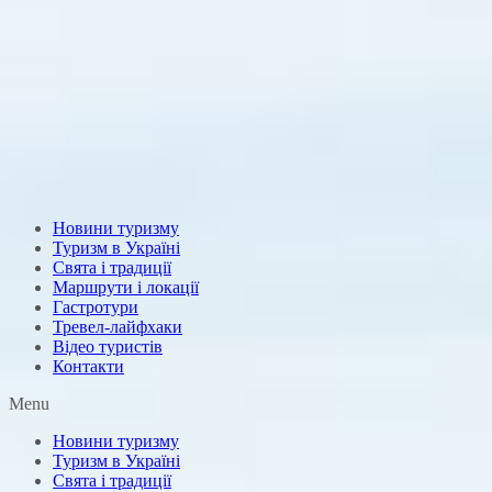
Новини туризму
Туризм в Україні
Свята і традиції
Маршрути і локації
Гастротури
Тревел-лайфхаки
Відео туристів
Контакти
Menu
Новини туризму
Туризм в Україні
Свята і традиції