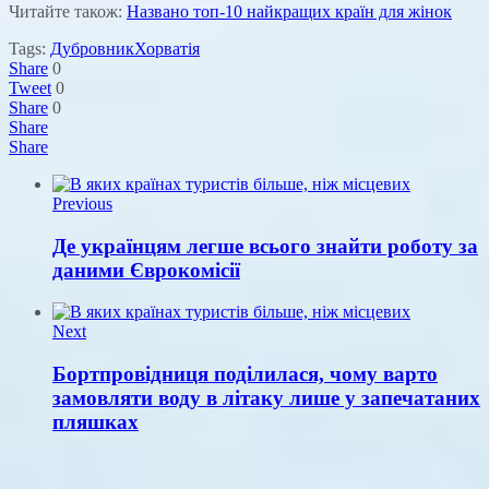
Читайте також:
Названо топ-10 найкращих країн для жінок
Tags:
Дубровник
Хорватія
Share
0
Tweet
0
Share
0
Share
Share
Previous
Де українцям легше всього знайти роботу за
даними Єврокомісії
Next
Бортпровідниця поділилася, чому варто
замовляти воду в літаку лише у запечатаних
пляшках