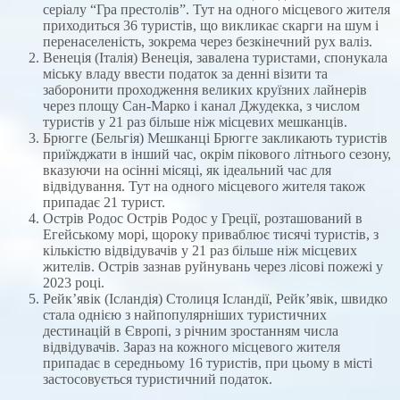
серіалу “Гра престолів”. Тут на одного місцевого жителя
приходиться 36 туристів, що викликає скарги на шум і
перенаселеність, зокрема через безкінечний рух валіз.
Венеція (Італія) Венеція, завалена туристами, спонукала
міську владу ввести податок за денні візити та
заборонити проходження великих круїзних лайнерів
через площу Сан-Марко і канал Джудекка, з числом
туристів у 21 раз більше ніж місцевих мешканців.
Брюгге (Бельгія) Мешканці Брюгге закликають туристів
приїжджати в інший час, окрім пікового літнього сезону,
вказуючи на осінні місяці, як ідеальний час для
відвідування. Тут на одного місцевого жителя також
припадає 21 турист.
Острів Родос Острів Родос у Греції, розташований в
Егейському морі, щороку приваблює тисячі туристів, з
кількістю відвідувачів у 21 раз більше ніж місцевих
жителів. Острів зазнав руйнувань через лісові пожежі у
2023 році.
Рейк’явік (Ісландія) Столиця Ісландії, Рейк’явік, швидко
стала однією з найпопулярніших туристичних
дестинацій в Європі, з річним зростанням числа
відвідувачів. Зараз на кожного місцевого жителя
припадає в середньому 16 туристів, при цьому в місті
застосовується туристичний податок.