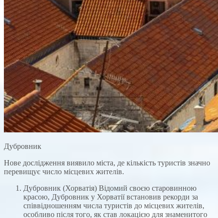
Дубровник
Нове дослідження виявило міста, де кількість туристів значно
перевищує число місцевих жителів.
Дубровник (Хорватія) Відомий своєю старовинною
красою, Дубровник у Хорватії встановив рекорди за
співвідношенням числа туристів до місцевих жителів,
особливо після того, як став локацією для знаменитого