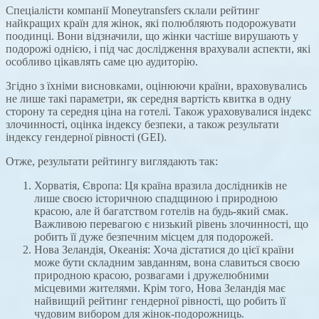
Спеціалісти компанії Moneytransfers склали рейтинг
найкращих країн для жінок, які полюбляють подорожувати
поодинці. Вони відзначили, що жінки частіше вирушають у
подорожі однією, і під час дослідження врахували аспекти, які
особливо цікавлять саме цю аудиторію.
Згідно з їхніми висновками, оцінюючи країни, враховувались
не лише такі параметри, як середня вартість квитка в одну
сторону та середня ціна на готелі. Також ураховувалися індекс
злочинності, оцінка індексу безпеки, а також результати
індексу гендерної рівності (GEI).
Отже, результати рейтингу виглядають так:
Хорватія, Європа: Ця країна вразила дослідників не
лише своєю історичною спадщиною і природною
красою, але й багатством готелів на будь-який смак.
Важливою перевагою є низький рівень злочинності, що
робить її дуже безпечним місцем для подорожей.
Нова Зеландія, Океанія: Хоча дістатися до цієї країни
може бути складним завданням, вона славиться своєю
природною красою, розвагами і дружелюбними
місцевими жителями. Крім того, Нова Зеландія має
найвищий рейтинг гендерної рівності, що робить її
чудовим вибором для жінок-подорожниць.