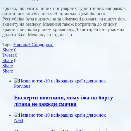
Цікаво, що багато інших популярних туристичних напрямків
опинилися внизу списку. Наприклад, Домініканська
Республіка була відзначена за обмежені розваги та відсутність
акценту на безпеку. Малайзія також потрапила до списку
країни з високим рівнем криміналу. До антирейтингу можна
додати Балі, Мексику та Індонезію.
Tags:
Європа
ЄС
подорожі
Share
0
Tweet
0
Share
0
Share
Share
Previous
Експерти пояснили, чому їжа на борту
літака не завжди смачна
Next