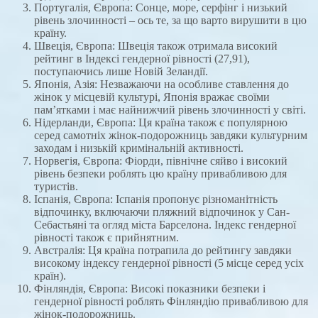
Португалія, Європа: Сонце, море, серфінг і низький
рівень злочинності – ось те, за що варто вирушити в цю
країну.
Швеція, Європа: Швеція також отримала високий
рейтинг в Індексі гендерної рівності (27,91),
поступаючись лише Новій Зеландії.
Японія, Азія: Незважаючи на особливе ставлення до
жінок у місцевій культурі, Японія вражає своїми
пам’ятками і має найнижчий рівень злочинності у світі.
Нідерланди, Європа: Ця країна також є популярною
серед самотніх жінок-подорожниць завдяки культурним
заходам і низькій кримінальній активності.
Норвегія, Європа: Фіорди, північне сяйво і високий
рівень безпеки роблять цю країну привабливою для
туристів.
Іспанія, Європа: Іспанія пропонує різноманітність
відпочинку, включаючи пляжний відпочинок у Сан-
Себастьяні та огляд міста Барселона. Індекс гендерної
рівності також є прийнятним.
Австралія: Ця країна потрапила до рейтингу завдяки
високому індексу гендерної рівності (5 місце серед усіх
країн).
Фінляндія, Європа: Високі показники безпеки і
гендерної рівності роблять Фінляндію привабливою для
жінок-подорожниць.