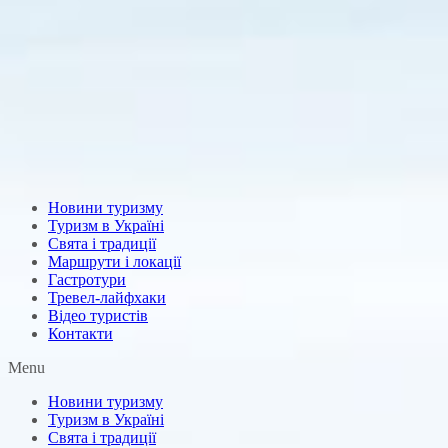
Новини туризму
Туризм в Україні
Свята і традиції
Маршрути і локації
Гастротури
Тревел-лайфхаки
Відео туристів
Контакти
Menu
Новини туризму
Туризм в Україні
Свята і традиції