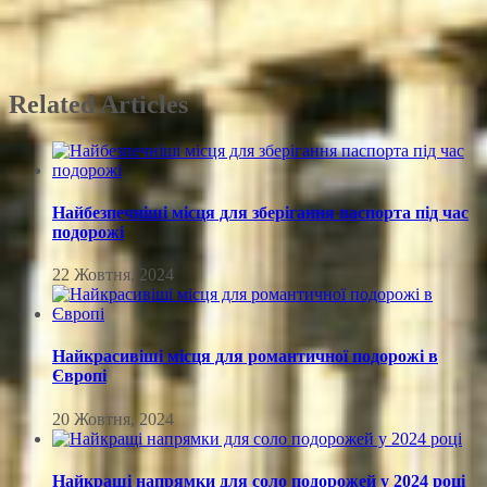
Related Articles
Найбезпечніші місця для зберігання паспорта під час
подорожі
22 Жовтня, 2024
Найкрасивіші місця для романтичної подорожі в
Європі
20 Жовтня, 2024
Найкращі напрямки для соло подорожей у 2024 році