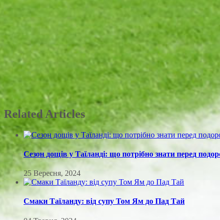
Related Articles
Сезон дощів у Таїланді: що потрібно знати перед под
25 Вересня, 2024
Смаки Таїланду: від супу Том Ям до Пад Тай