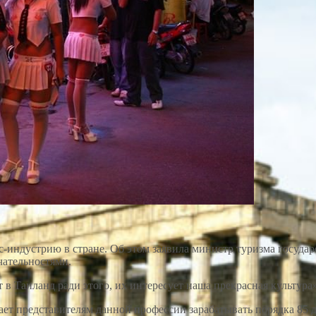
-индустрию в стране. Об этом заявила министр туризма государ
чательностями.
в Таиланд ради этого, их интересует наша прекрасная культура»
ает представителям данной профессии зарабатывать порядка 85 до