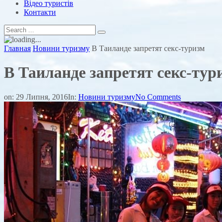
Відео туристів
Контакти
Главная
Новини туризму
В Таиланде запретят секс-туризм
В Таиланде запретят секс-тур
on:
29 Липня, 2016
In:
Новини туризму
No Comments