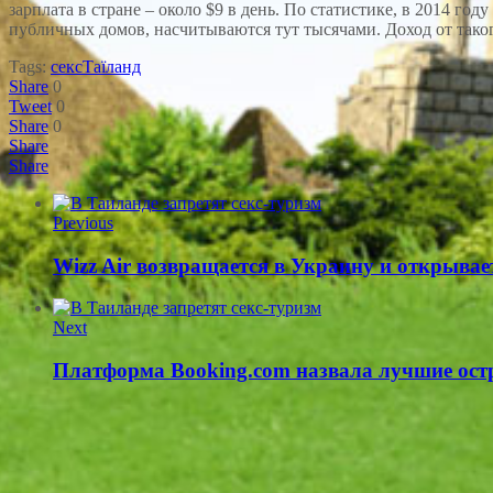
зарплата в стране – около $9 в день. По статистике, в 2014 г
публичных домов, насчитываются тут тысячами. Доход от тако
Tags:
секс
Таїланд
Share
0
Tweet
0
Share
0
Share
Share
Previous
Wizz Air возвращается в Украину и открывае
Next
Платформа Booking.com назвала лучшие ост