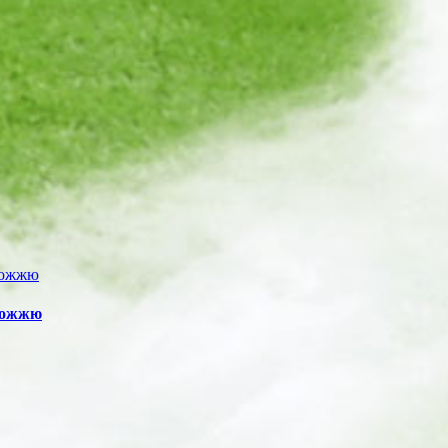
орожжю