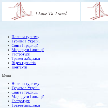
Новини туризму
Туризм в Україні
Свята і традиції
Маршрути і локації
Гастротури
Тревел-лайфхаки
Відео туристів
Контакти
Menu
Новини туризму
Туризм в Україні
Свята і традиції
Маршрути і локації
Гастротури
Тревел-лайфхаки