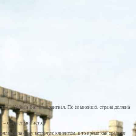
ства – Кобкан Ваттанаврангкал. По ее мнению, страна должна
, – считает министр.
лларов за одну встречу с клиентом, в то время как средняя