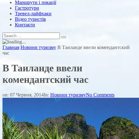
Маршрути і локації
Гастротури
Тревел-лайфхаки
Відео туристів
Контакти
Главная
Новини туризму
В Таиланде ввели комендантский
час
В Таиланде ввели
комендантский час
on:
07 Червня, 2014
In:
Новини туризму
No Comments