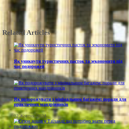
Related Articles
Як уникнути туристичних пасток та зекономити під
час подорожей
14 Жовтня, 2024
Як подорожувати з мінімальним багажем: поради для
практичних мандрівників
02 Жовтня, 2024