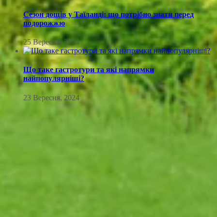
Сезон дощів у Таїланді: що потрібно знати перед
подорожжю
25 Вересня, 2024
Що таке гастротури та які напрямки
найпопулярніші?
23 Вересня, 2024