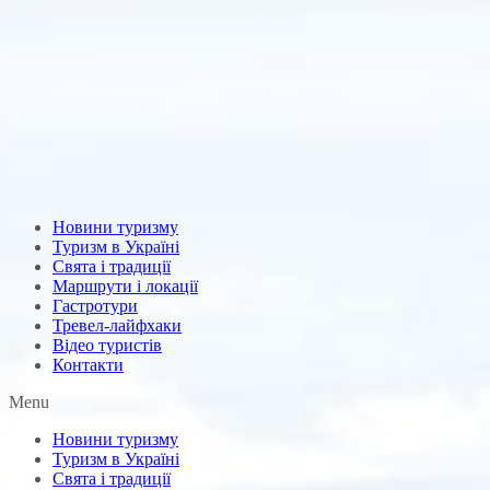
Новини туризму
Туризм в Україні
Свята і традиції
Маршрути і локації
Гастротури
Тревел-лайфхаки
Відео туристів
Контакти
Menu
Новини туризму
Туризм в Україні
Свята і традиції