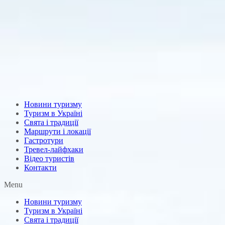
Новини туризму
Туризм в Україні
Свята і традиції
Маршрути і локації
Гастротури
Тревел-лайфхаки
Відео туристів
Контакти
Menu
Новини туризму
Туризм в Україні
Свята і традиції