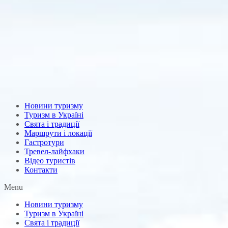
Новини туризму
Туризм в Україні
Свята і традиції
Маршрути і локації
Гастротури
Тревел-лайфхаки
Відео туристів
Контакти
Menu
Новини туризму
Туризм в Україні
Свята і традиції