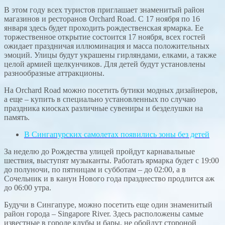
В этом году всех туристов приглашает знаменитый район
магазинов и ресторанов Orchard Road. С 17 ноября по 16
января здесь будет проходить рождественская ярмарка. Ее
торжественное открытие состоится 17 ноября, всех гостей
ожидает праздничая иллюминация и масса положительных
эмоций. Улицы будут украшены гирляндами, елками, а также
целой армией щелкунчиков. Для детей будут установлены
разнообразные аттракционы.
На Orchard Road можно посетить бутики модных дизайнеров,
а еще – купить в специально установленных по случаю
праздника киосках различные сувениры и безделушки на
память.
В Сингапурских самолетах появились зоны без детей
За неделю до Рождества улицей пройдут карнавальные
шествия, выступят музыканты. Работать ярмарка будет с 19:00
до полуночи, по пятницам и субботам – до 02:00, а в
Сочельник и в канун Нового года празднество продлится аж
до 06:00 утра.
Будучи в Сингапуре, можно посетить еще один знаменитый
район города – Singapore River. Здесь расположены самые
известные в городе клубы и бары, не обойдут стороной