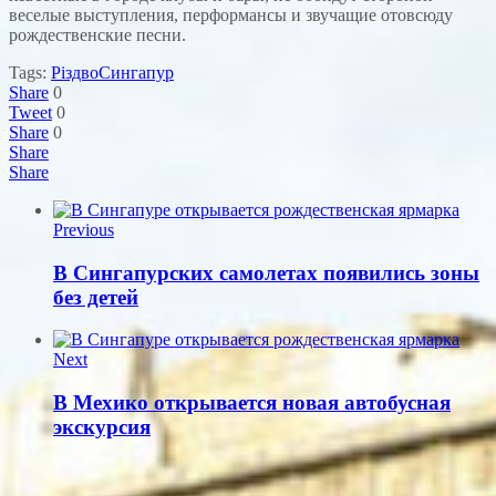
веселые выступления, перформансы и звучащие отовсюду
рождественские песни.
Tags:
Різдво
Сингапур
Share
0
Tweet
0
Share
0
Share
Share
Previous
В Сингапурских самолетах появились зоны
без детей
Next
В Мехико открывается новая автобусная
экскурсия