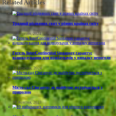
Related Articles
Традиції різдвяних свят у різних країнах світу
13 Серпня, 2024
Готель InterContinental Singapore гарантує
відшкодування для відвідувачів у випадку непогоди
12 Березня, 2024
Місто-сад Сінгапур: де майбутнє зустрічається з
природою
18 Жовтня, 2023