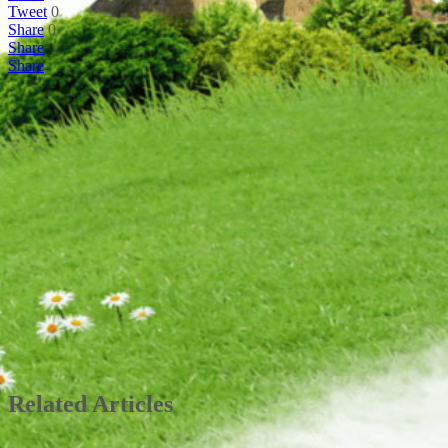
Tweet
0
Share
0
Share
Share
Related Articles