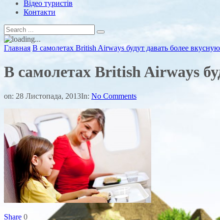
Відео туристів
Контакти
Главная
В самолетах British Airways будут давать более вкусную
В самолетах British Airways б
on:
28 Листопада, 2013
In:
No Comments
Share
0