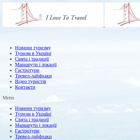
Новини туризму
Туризм в Україні
Свята і традиції
Маршрути і локації
Гастротури
Тревел-лайфхаки
Відео туристів
Контакти
Menu
Новини туризму
Туризм в Україні
Свята і традиції
Маршрути і локації
Гастротури
Тревел-лайфхаки