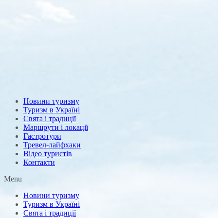
Новини туризму
Туризм в Україні
Свята і традиції
Маршрути і локації
Гастротури
Тревел-лайфхаки
Відео туристів
Контакти
Menu
Новини туризму
Туризм в Україні
Свята і традиції