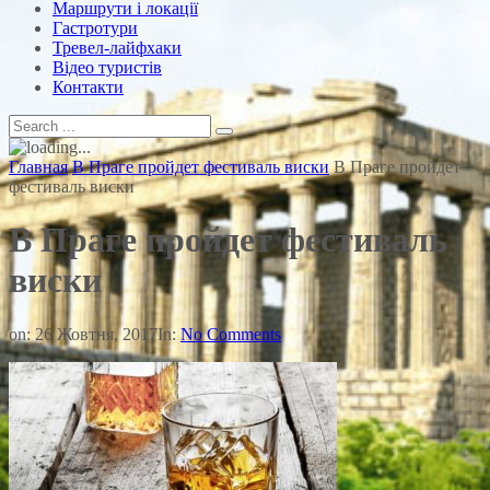
Маршрути і локації
Гастротури
Тревел-лайфхаки
Відео туристів
Контакти
Главная
В Праге пройдет фестиваль виски
В Праге пройдет
фестиваль виски
В Праге пройдет фестиваль
виски
on:
26 Жовтня, 2017
In:
No Comments