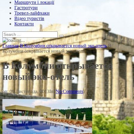
Маршрути і локації
Гастротури
Тревел-лайфхаки
Відео туристів
Контакти
Главная
В Колумбии открывается новый эко-отель
В
Колумбии открывается новый эко-отель
В Колумбии открывается
новый эко-отель
on:
09 Листопада, 2013
In:
No Comments