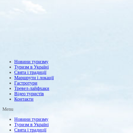
Новини туризму
Туризм в Україні
Свята і традиції
Маршрути і локації
Гастротури
Тревел-лайфхаки
Відео туристів
Контакти
Menu
Новини туризму
Туризм в Україні
Свята і традиції