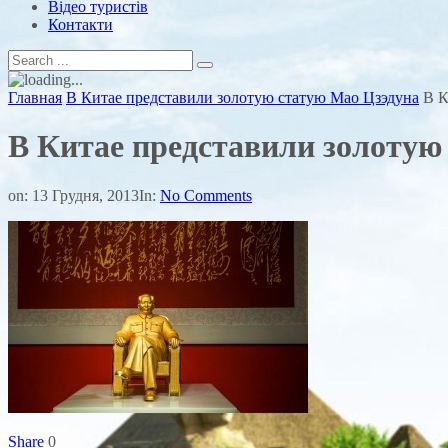
Відео туристів
Контакти
Главная
В Китае представили золотую статую Мао Цзэдуна
В К
В Китае представили золотую
on:
13 Грудня, 2013
In:
No Comments
Share
0