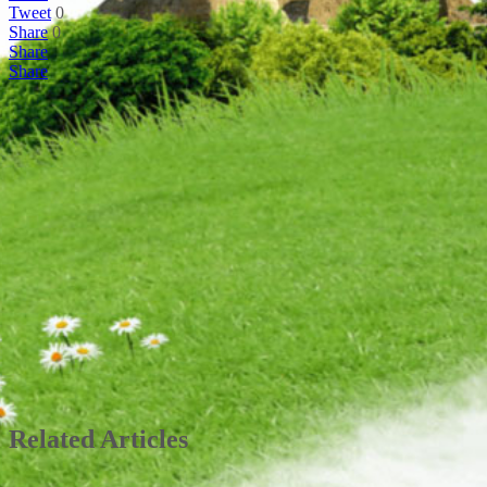
Tweet
0
Share
0
Share
Share
Related Articles