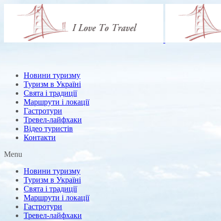
Новини туризму
Туризм в Україні
Свята і традиції
Маршрути і локації
Гастротури
Тревел-лайфхаки
Відео туристів
Контакти
Menu
Новини туризму
Туризм в Україні
Свята і традиції
Маршрути і локації
Гастротури
Тревел-лайфхаки