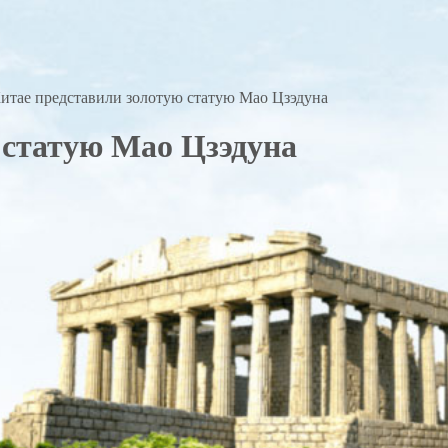
итае представили золотую статую Мао Цзэдуна
 статую Мао Цзэдуна