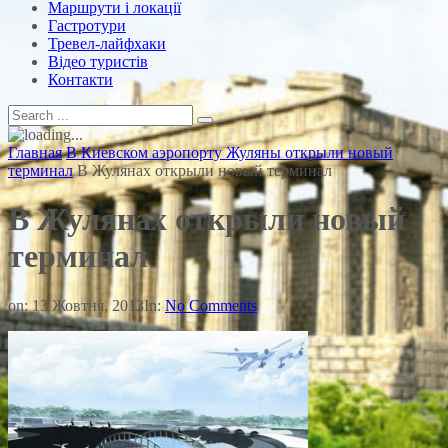
Маршрути і локації
Гастротури
Тревел-лайфхаки
Відео туристів
Контакти
Главная
В Киевском аэропорту Жуляны открыли новый
терминал
В Жулянах открыли новый терминал
В Жулянах открыли новый
терминал
on:
13 Жовтня, 2013
In:
No Comments