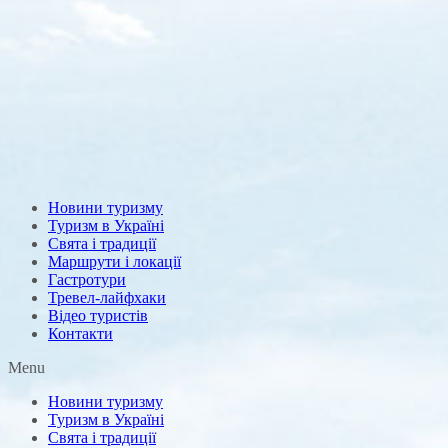
Новини туризму
Туризм в Україні
Свята і традиції
Маршрути і локації
Гастротури
Тревел-лайфхаки
Відео туристів
Контакти
Menu
Новини туризму
Туризм в Україні
Свята і традиції