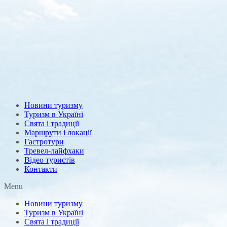
Новини туризму
Туризм в Україні
Свята і традиції
Маршрути і локації
Гастротури
Тревел-лайфхаки
Відео туристів
Контакти
Menu
Новини туризму
Туризм в Україні
Свята і традиції