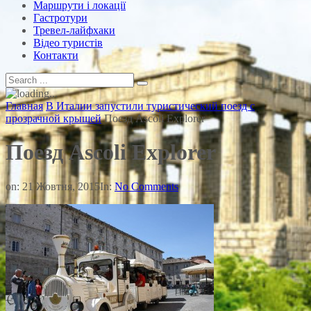
Маршрути і локації
Гастротури
Тревел-лайфхаки
Відео туристів
Контакти
Главная
В Италии запустили туристический поезд с
прозрачной крышей
Поезд Ascoli Explorer
Поезд Ascoli Explorer
on:
21 Жовтня, 2015
In:
No Comments