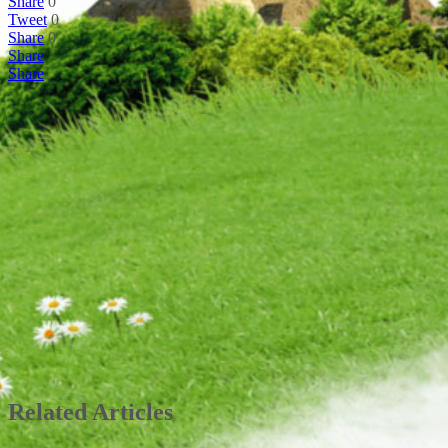
Share
0
Tweet
0
Share
0
Share
Share
Related Articles