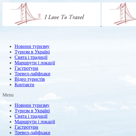
Новини туризму
Туризм в Україні
Свята і традиції
Маршрути і локації
Гастротури
Тревел-лайфхаки
Відео туристів
Контакти
Menu
Новини туризму
Туризм в Україні
Свята і традиції
Маршрути і локації
Гастротури
Тревел-лайфхаки