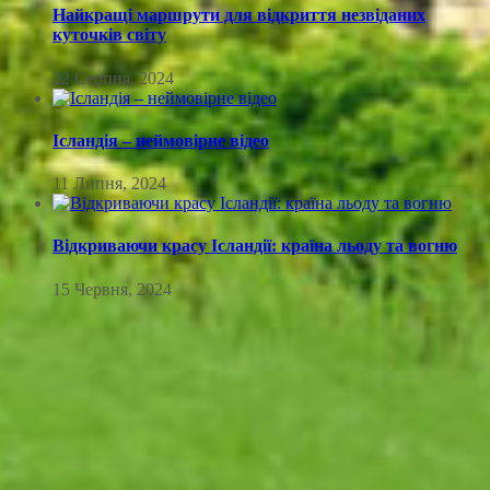
Найкращі маршрути для відкриття незвіданих
куточків світу
22 Серпня, 2024
Ісландія – неймовірне відео
11 Липня, 2024
Відкриваючи красу Ісландії: країна льоду та вогню
15 Червня, 2024