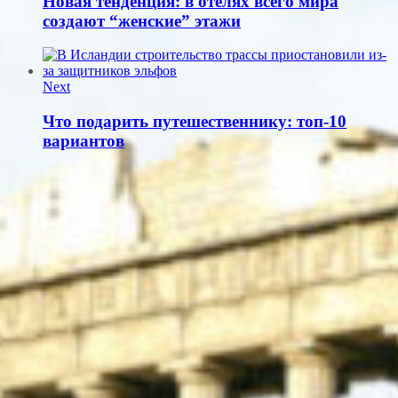
Новая тенденция: в отелях всего мира
создают “женские” этажи
Next
Что подарить путешественнику: топ-10
вариантов