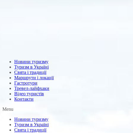
Новини туризму
Туризм в Україні
Свята і традиції
Маршрути і локації
Гастротури
Тревел-лайфхаки
Відео туристів
Контакти
Menu
Новини туризму
Туризм в Україні
Свята і традиції