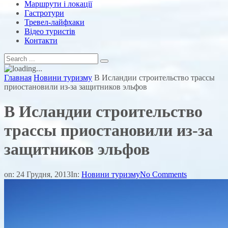
Маршрути і локації
Гастротури
Тревел-лайфхаки
Відео туристів
Контакти
Главная
Новини туризму
В Исландии строительство трассы
приостановили из-за защитников эльфов
В Исландии строительство
трассы приостановили из-за
защитников эльфов
on:
24 Грудня, 2013
In:
Новини туризму
No Comments