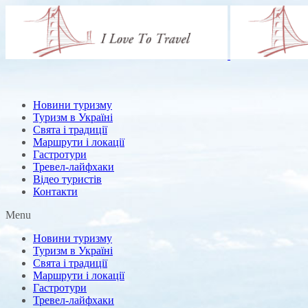
Новини туризму
Туризм в Україні
Свята і традиції
Маршрути і локації
Гастротури
Тревел-лайфхаки
Відео туристів
Контакти
Menu
Новини туризму
Туризм в Україні
Свята і традиції
Маршрути і локації
Гастротури
Тревел-лайфхаки