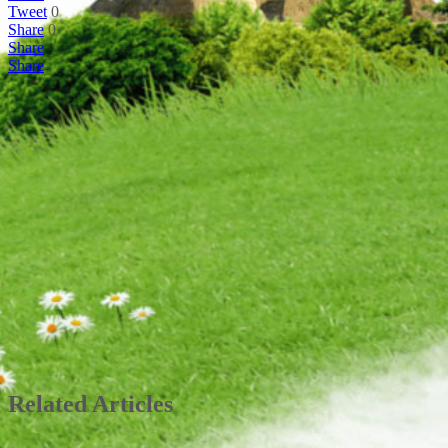
Tweet
0
Share
0
Share
Share
Related Articles