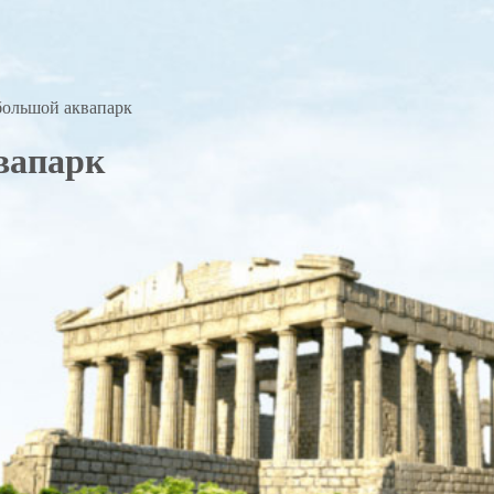
большой аквапарк
вапарк