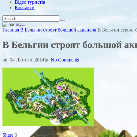
Відео туристів
Контакти
Главная
В Бельгии строят большой аквапарк
В Бельгии строят 
В Бельгии строят большой ак
on:
04 Лютого, 2014
In:
No Comments
Share
0