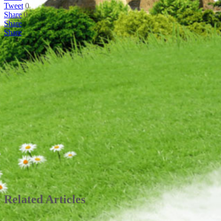
Tweet
0
Share
0
Share
Share
Related Articles