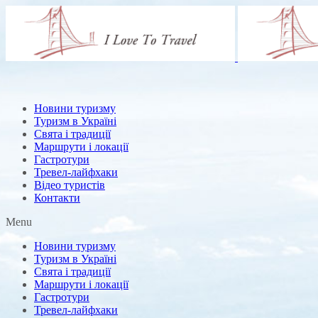
Новини туризму
Туризм в Україні
Свята і традиції
Маршрути і локації
Гастротури
Тревел-лайфхаки
Відео туристів
Контакти
Menu
Новини туризму
Туризм в Україні
Свята і традиції
Маршрути і локації
Гастротури
Тревел-лайфхаки