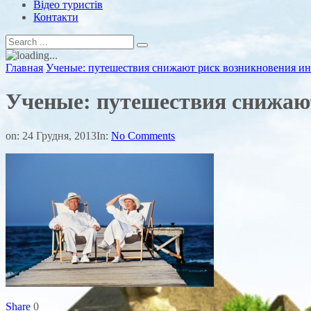
Відео туристів
Контакти
Главная
Ученые: путешествия снижают риск возникновения ин
Ученые: путешествия снижают
on:
24 Грудня, 2013
In:
No Comments
Share
0