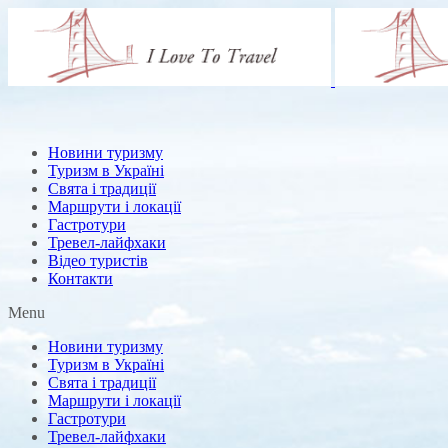
Новини туризму
Туризм в Україні
Свята і традиції
Маршрути і локації
Гастротури
Тревел-лайфхаки
Відео туристів
Контакти
Menu
Новини туризму
Туризм в Україні
Свята і традиції
Маршрути і локації
Гастротури
Тревел-лайфхаки