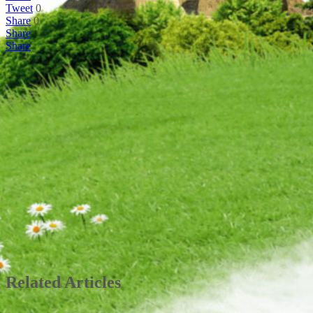
Tweet
0
Share
0
Share
Share
Related Articles