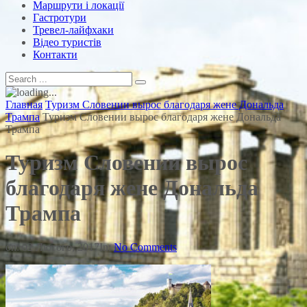
Маршрути і локації
Гастротури
Тревел-лайфхаки
Відео туристів
Контакти
Главная
Туризм Словении вырос благодаря жене Дональда
Трампа
Туризм Словении вырос благодаря жене Дональда
Трампа
Туризм Словении вырос
благодаря жене Дональда
Трампа
on:
02 Лютого, 2017
In:
No Comments