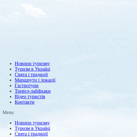
Новини туризму
Туризм в Україні
Свята і традиції
Маршрути і локації
Гастротури
Тревел-лайфхаки
Відео туристів
Контакти
Menu
Новини туризму
Туризм в Україні
Свята і традиції