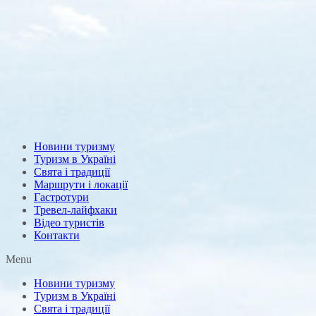
Новини туризму
Туризм в Україні
Свята і традиції
Маршрути і локації
Гастротури
Тревел-лайфхаки
Відео туристів
Контакти
Menu
Новини туризму
Туризм в Україні
Свята і традиції