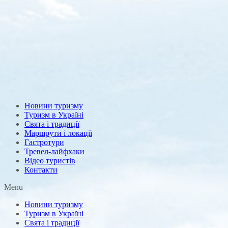
Новини туризму
Туризм в Україні
Свята і традиції
Маршрути і локації
Гастротури
Тревел-лайфхаки
Відео туристів
Контакти
Menu
Новини туризму
Туризм в Україні
Свята і традиції