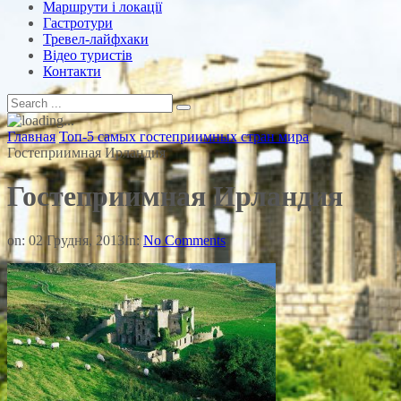
Маршрути і локації
Гастротури
Тревел-лайфхаки
Відео туристів
Контакти
Главная
Топ-5 самых гостеприимных стран мира
Гостеприимная Ирландия
Гостеприимная Ирландия
on:
02 Грудня, 2013
In:
No Comments