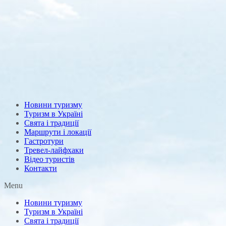
Новини туризму
Туризм в Україні
Свята і традиції
Маршрути і локації
Гастротури
Тревел-лайфхаки
Відео туристів
Контакти
Menu
Новини туризму
Туризм в Україні
Свята і традиції