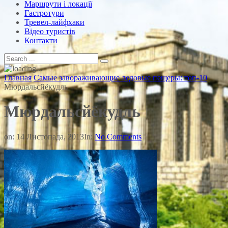
Маршрути і локації
Гастротури
Тревел-лайфхаки
Відео туристів
Контакти
Главная
Самые завораживающие ледовые пещеры: топ-10
Мюрдальсйёкудль
Мюрдальсйёкудль
on:
14 Листопада, 2013
In:
No Comments