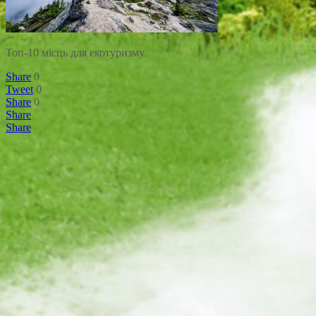
Топ-10 місць для екотуризму
Share
0
Tweet
0
Share
0
Share
Share