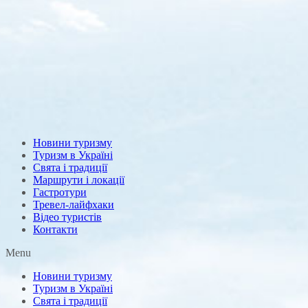
Новини туризму
Туризм в Україні
Свята і традиції
Маршрути і локації
Гастротури
Тревел-лайфхаки
Відео туристів
Контакти
Menu
Новини туризму
Туризм в Україні
Свята і традиції