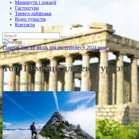
Маршрути і локації
Гастротури
Тревел-лайфхаки
Відео туристів
Контакти
Главная
Топ-10 місць для екотуризму у 2024 році
Топ-10 місць
для екотуризму
Топ-10 місць для екотуризму
on:
25 Червня, 2024
In: