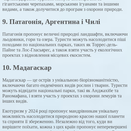
гігантськими черепахами, морськими ігуанами та іншими
видами, а також долучитися до програм з охорони природи.
9.
Патагонія, Аргентина і Чилі
Патагонія пропонує величні природні ландшафти, включаючи
льодовики, гори та озера. Туристи можуть насолодитися піші
походами по національних парках, таких як Торрес-дель-
Пайне та Лос-Гласьярес, а також взяти участь у екологічних
проектах з відновлення місцевих екосистем.
10.
Мадагаскар
Мадагаскар — це острів з унікальною біорізноманітністю,
включаючи багато ендемічних видів рослин і тварин. Туристи
можуть відвідати національні парки, такі як Анджахібе та
Раномафана, і взяти участь у проектах з охорони лемурів та
інших видів.
Екотуризм у 2024 році пропонує мандрівникам унікальну
можливість насолодитися природною красою нашої планети
та сприяти її збереженню. Незалежно від того, куди ви
вирішите поїхати, кожна з цих країн пропонує неперевершені