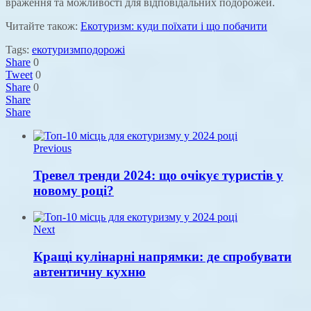
враження та можливості для відповідальних подорожей.
Читайте також:
Екотуризм: куди поїхати і що побачити
Tags:
екотуризм
подорожі
Share
0
Tweet
0
Share
0
Share
Share
Previous
Тревел тренди 2024: що очікує туристів у
новому році?
Next
Кращі кулінарні напрямки: де спробувати
автентичну кухню