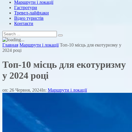
Маршрути і локації
Гастротури
Тревел-лайфхаки
Відео туристів
Контакти
Главная
Маршрути і локації
Топ-10 місць для екотуризму у
2024 році
Топ-10 місць для екотуризму
у 2024 році
on:
26 Червня, 2024
In:
Маршрути і локації