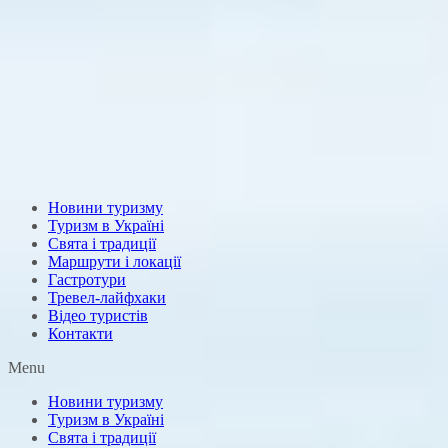
Новини туризму
Туризм в Україні
Свята і традиції
Маршрути і локації
Гастротури
Тревел-лайфхаки
Відео туристів
Контакти
Menu
Новини туризму
Туризм в Україні
Свята і традиції