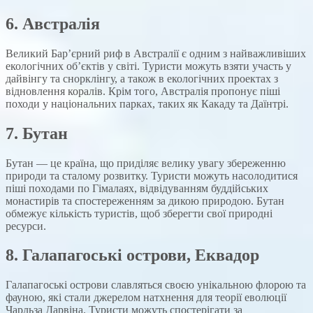
6.
Австралія
Великий Бар’єрний риф в Австралії є одним з найважливіших
екологічних об’єктів у світі. Туристи можуть взяти участь у
дайвінгу та снорклінгу, а також в екологічних проектах з
відновлення коралів. Крім того, Австралія пропонує піші
походи у національних парках, таких як Какаду та Даїнтрі.
7.
Бутан
Бутан — це країна, що приділяє велику увагу збереженню
природи та сталому розвитку. Туристи можуть насолодитися
піші походами по Гімалаях, відвідуванням буддійських
монастирів та спостереженням за дикою природою. Бутан
обмежує кількість туристів, щоб зберегти свої природні
ресурси.
8.
Галапагоські острови, Еквадор
Галапагоські острови славляться своєю унікальною флорою та
фауною, які стали джерелом натхнення для теорії еволюції
Чарльза Дарвіна. Туристи можуть спостерігати за