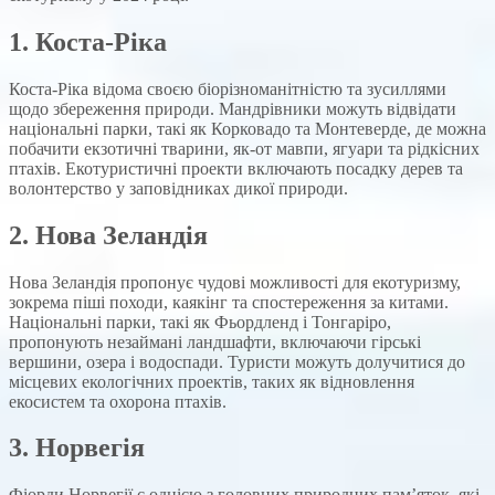
1.
Коста-Ріка
Коста-Ріка відома своєю біорізноманітністю та зусиллями
щодо збереження природи. Мандрівники можуть відвідати
національні парки, такі як Корковадо та Монтеверде, де можна
побачити екзотичні тварини, як-от мавпи, ягуари та рідкісних
птахів. Екотуристичні проекти включають посадку дерев та
волонтерство у заповідниках дикої природи.
2.
Нова Зеландія
Нова Зеландія пропонує чудові можливості для екотуризму,
зокрема піші походи, каякінг та спостереження за китами.
Національні парки, такі як Фьордленд і Тонгаріро,
пропонують незаймані ландшафти, включаючи гірські
вершини, озера і водоспади. Туристи можуть долучитися до
місцевих екологічних проектів, таких як відновлення
екосистем та охорона птахів.
3.
Норвегія
Фіорди Норвегії є однією з головних природних пам’яток, які