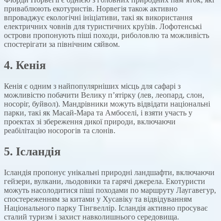
приваблюють екотуристів. Норвегія також активно
впроваджує екологічні ініціативи, такі як використання
електричних човнів для туристичних круїзів. Лофотенські
острови пропонують піші походи, риболовлю та можливість
спостерігати за північним сяйвом.
4.
Кенія
Кенія є одним з найпопулярніших місць для сафарі з
можливістю побачити Велику п’ятірку (лев, леопард, слон,
носоріг, буйвол). Мандрівники можуть відвідати національні
парки, такі як Масай-Мара та Амбоселі, і взяти участь у
проектах зі збереження дикої природи, включаючи
реабілітацію носорогів та слонів.
5.
Ісландія
Ісландія пропонує унікальні природні ландшафти, включаючи
гейзери, вулкани, льодовики та гарячі джерела. Екотуристи
можуть насолодитися піші походами по маршруту Лаугавегур,
спостереженням за китами у Хусавіку та відвідуванням
Національного парку Тінгвеллір. Ісландія активно просуває
сталий туризм і захист навколишнього середовища.