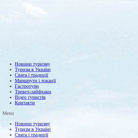
Новини туризму
Туризм в Україні
Свята і традиції
Маршрути і локації
Гастротури
Тревел-лайфхаки
Відео туристів
Контакти
Menu
Новини туризму
Туризм в Україні
Свята і традиції