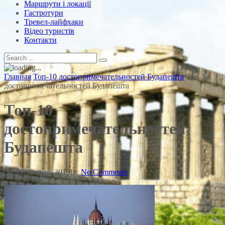
Маршрути і локації
Гастротури
Тревел-лайфхаки
Відео туристів
Контакти
Главная
Топ-10 достопримечательностей Будапешта
Топ-10
достопримечательностей Будапешта
Топ-10
достопримечательностей
Будапешта
on:
21 Травня, 2015
In:
No Comments