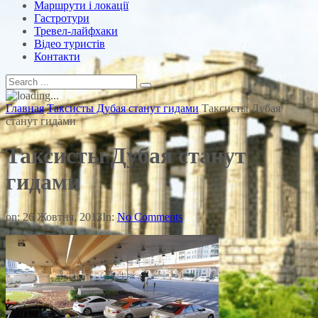
Маршрути і локації
Гастротури
Тревел-лайфхаки
Відео туристів
Контакти
Главная
Таксисты Дубая станут гидами
Таксисты Дубая
станут гидами
Таксисты Дубая станут
гидами
on:
26 Жовтня, 2013
In:
No Comments