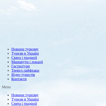
Новини туризму
Туризм в Україні
Свята і традиції
Маршрути і локації
Гастротури
Тревел-лайфхаки
Відео туристів
Контакти
Menu
Новини туризму
Туризм в Україні
Свята і традиції