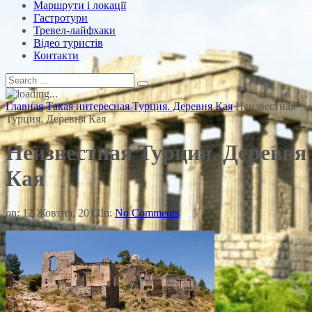
Маршрути і локації
Гастротури
Тревел-лайфхаки
Відео туристів
Контакти
Главная
Такая интересная Турция. Деревня Кая
Неизвестная
Турция. Деревня Кая
Неизвестная Турция. Деревня
Кая
on:
12 Жовтня, 2013
In:
No Comments