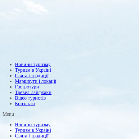
Новини туризму
Туризм в Україні
Свята і традиції
Маршрути і локації
Гастротури
Тревел-лайфхаки
Відео туристів
Контакти
Menu
Новини туризму
Туризм в Україні
Свята і традиції