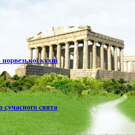
 норвезької кухні
ає перед вами багатий світ смаків і традицій. Традиційна норвезь
о сучасного свята