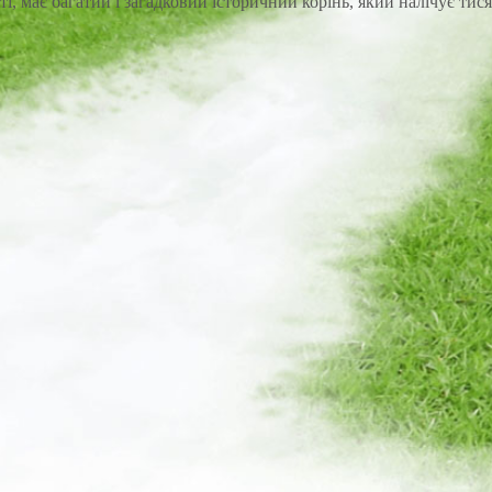
і, має багатий і загадковий історичний корінь, який налічує тися