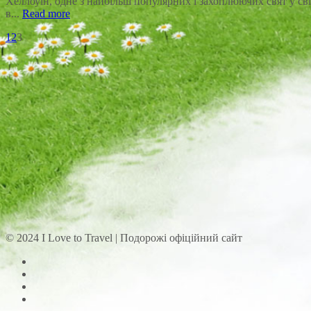
Хеллоуїн, одне з найбільш популярних і захоплюючих свят у світ
в...
Read more
1
2
3
© 2024 I Love to Travel | Подорожі офіційний сайт