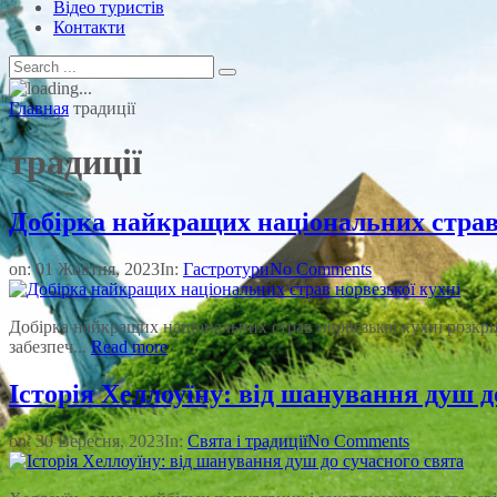
Відео туристів
Контакти
Главная
традиції
традиції
Добірка найкращих національних страв
on:
01 Жовтня, 2023
In:
Гастротури
No Comments
Добірка найкращих національних страв норвезької кухні розкрив
забезпеч...
Read more
Історія Хеллоуїну: від шанування душ д
on:
30 Вересня, 2023
In:
Свята і традиції
No Comments