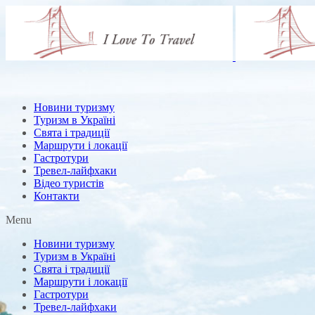
Новини туризму
Туризм в Україні
Свята і традиції
Маршрути і локації
Гастротури
Тревел-лайфхаки
Відео туристів
Контакти
Menu
Новини туризму
Туризм в Україні
Свята і традиції
Маршрути і локації
Гастротури
Тревел-лайфхаки