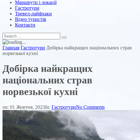
Маршрути і локації
Гастротури
Тревел-лайфхаки
Відео туристів
Контакти
Главная
Гастротури
Добірка найкращих національних страв
норвезької кухні
Добірка найкращих
національних страв
норвезької кухні
on:
01 Жовтня, 2023
In:
Гастротури
No Comments