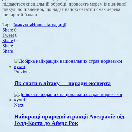
піддаються спеціальній обробці, провозять морем із північної
півкулі до південної, що надає напою багатий смак дерева і
шикарний баланс.
Tags:
їжа
кухня
Норвегія
традиції
Share
0
Tweet
0
Share
0
Share
Share
Previous
Як спати в літаку — поради експерта
Next
Найкращі природні атракції Австралії: від
Голд-Коста до Айєрс Рок