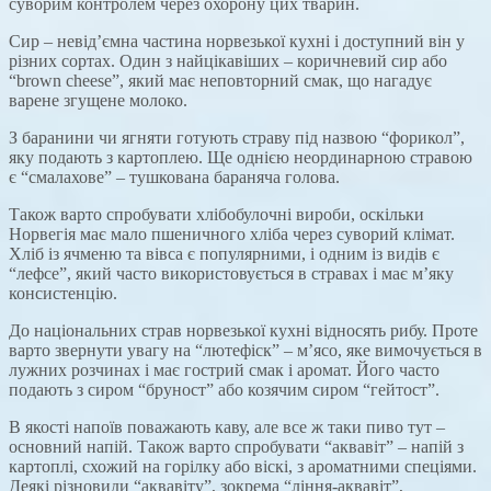
суворим контролем через охорону цих тварин.
Сир – невід’ємна частина норвезької кухні і доступний він у
різних сортах. Один з найцікавіших – коричневий сир або
“brown cheese”, який має неповторний смак, що нагадує
варене згущене молоко.
З баранини чи ягняти готують страву під назвою “форикол”,
яку подають з картоплею. Ще однією неординарною стравою
є “смалахове” – тушкована бараняча голова.
Також варто спробувати хлібобулочні вироби, оскільки
Норвегія має мало пшеничного хліба через суворий клімат.
Хліб із ячменю та вівса є популярними, і одним із видів є
“лефсе”, який часто використовується в стравах і має м’яку
консистенцію.
До національних страв норвезької кухні відносять рибу. Проте
варто звернути увагу на “лютефіск” – м’ясо, яке вимочується в
лужних розчинах і має гострий смак і аромат. Його часто
подають з сиром “бруност” або козячим сиром “гейтост”.
В якості напоїв поважають каву, але все ж таки пиво тут –
основний напій. Також варто спробувати “аквавіт” – напій з
картоплі, схожий на горілку або віскі, з ароматними спеціями.
Деякі різновиди “аквавіту”, зокрема “ління-аквавіт”,