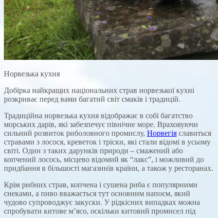
Норвезька кухня
Добірка найкращих національних страв норвезької кухні
розкриває перед вами багатий світ смаків і традицій.
Традиційна норвезька кухня відображає в собі багатство
морських дарів, які забезпечує північне море. Враховуючи
сильний розвиток риболовного промислу,
Норвегія
славиться
стравами з лосося, креветок і тріски, які стали відомі в усьому
світі. Один з таких дарунків природи – смажений або
копчений лосось, місцево відомий як “лакс”, і можливий до
придбання в більшості магазинів країни, а також у ресторанах.
Крім рибних страв, копчена і сушена риба є популярними
снеками, а пиво вважається тут основним напоєм, який
чудово супроводжує закуски. У рідкісних випадках можна
спробувати китове м’ясо, оскільки китовий промисел під