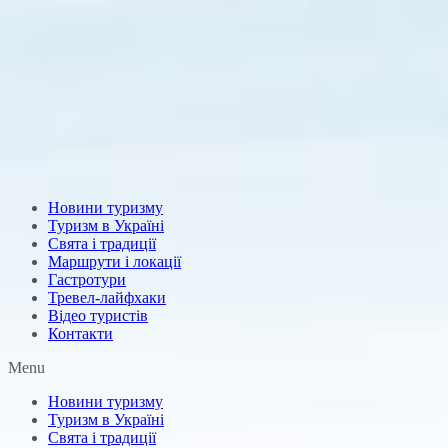
Новини туризму
Туризм в Україні
Свята і традиції
Маршрути і локації
Гастротури
Тревел-лайфхаки
Відео туристів
Контакти
Menu
Новини туризму
Туризм в Україні
Свята і традиції