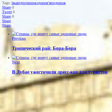
Tags:
їжа
відпочинок
здоров'я
подорож
Share
0
Tweet
0
Share
0
Share
Share
Previous
Тропический рай: Бора-Бора
Next
В Дубае ужесточили дресс-код для туристов