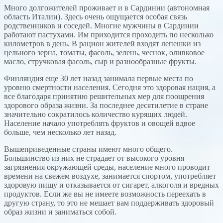
Много долгожителей проживает и в Сардинии (автономная
область Италии). Здесь очень ощущается особая связь
родственников и соседей. Многие мужчины в Сардинии
работают пастухами. Им приходится проходить по несколько
километров в день. В рацион жителей входят лепешки из
цельного зерна, томаты, фасоль, зелень, чеснок, оливковое
масло, стручковая фасоль, сыр и разнообразные фрукты.
Финляндия еще 30 лет назад занимала первые места по
уровню смертности населения. Сегодня это здоровая нация, а
все благодаря принятию решительных мер для поощрения
здорового образа жизни. За последнее десятилетие в стране
значительно сократилось количество курящих людей.
Население начало употреблять фруктов и овощей вдвое
больше, чем несколько лет назад.
Вышеприведенные страны имеют много общего.
Большинство из них не страдает от высокого уровня
загрязнения окружающей среды, население много проводит
времени на свежем воздухе, занимается спортом, употребляет
здоровую пищу и отказывается от сигарет, алкоголя и вредных
продуктов. Если же вы не имеете возможность переехать в
другую страну, то это не мешает вам поддерживать здоровый
образ жизни и заниматься собой.