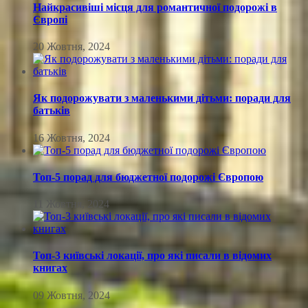
Найкрасивіші місця для романтичної подорожі в
Європі
20 Жовтня, 2024
Як подорожувати з маленькими дітьми: поради для
батьків
16 Жовтня, 2024
Топ-5 порад для бюджетної подорожі Європою
11 Жовтня, 2024
Топ-3 київські локації, про які писали в відомих
книгах
09 Жовтня, 2024