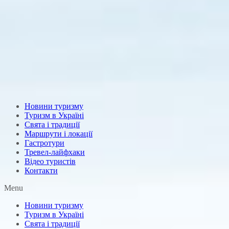
Новини туризму
Туризм в Україні
Свята і традиції
Маршрути і локації
Гастротури
Тревел-лайфхаки
Відео туристів
Контакти
Menu
Новини туризму
Туризм в Україні
Свята і традиції