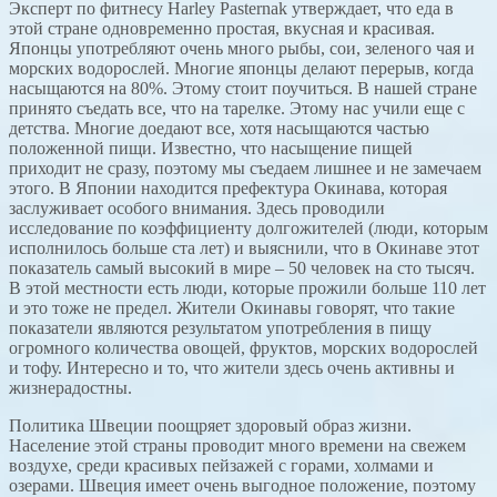
Эксперт по фитнесу Harley Pasternak утверждает, что еда в
этой стране одновременно простая, вкусная и красивая.
Японцы употребляют очень много рыбы, сои, зеленого чая и
морских водорослей. Многие японцы делают перерыв, когда
насыщаются на 80%. Этому стоит поучиться. В нашей стране
принято съедать все, что на тарелке. Этому нас учили еще с
детства. Многие доедают все, хотя насыщаются частью
положенной пищи. Известно, что насыщение пищей
приходит не сразу, поэтому мы съедаем лишнее и не замечаем
этого. В Японии находится префектура Окинава, которая
заслуживает особого внимания. Здесь проводили
исследование по коэффициенту долгожителей (люди, которым
исполнилось больше ста лет) и выяснили, что в Окинаве этот
показатель самый высокий в мире – 50 человек на сто тысяч.
В этой местности есть люди, которые прожили больше 110 лет
и это тоже не предел. Жители Окинавы говорят, что такие
показатели являются результатом употребления в пищу
огромного количества овощей, фруктов, морских водорослей
и тофу. Интересно и то, что жители здесь очень активны и
жизнерадостны.
Политика Швеции поощряет здоровый образ жизни.
Население этой страны проводит много времени на свежем
воздухе, среди красивых пейзажей с горами, холмами и
озерами. Швеция имеет очень выгодное положение, поэтому