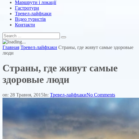
Маршрути і локації
Гастротури
Тревел-лайфхаки
Відео туристів
Контакти
Главная
Тревел-лайфхаки
Страны, где живут самые здоровые
люди
Страны, где живут самые
здоровые люди
on:
28 Травня, 2015
In:
Тревел-лайфхаки
No Comments