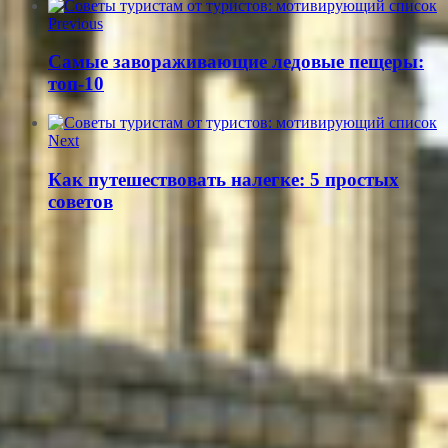
Previous
Самые завораживающие ледовые пещеры:
топ-10
Next
Как путешествовать налегке: 5 простых
советов