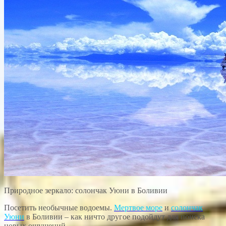
Природное зеркало: солончак Уюни в Боливии
Посетить необычные водоемы.
Мертвое море
и
солончак
Уюни
в Боливии – как ничто другое подойдут для поиска
новых ощущений.