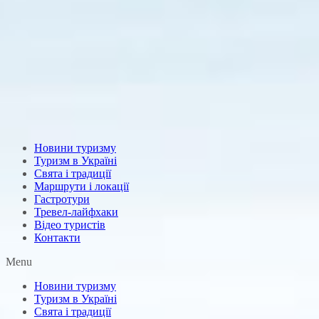
Новини туризму
Туризм в Україні
Свята і традиції
Маршрути і локації
Гастротури
Тревел-лайфхаки
Відео туристів
Контакти
Menu
Новини туризму
Туризм в Україні
Свята і традиції