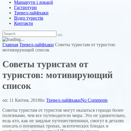
Маршрути і локації
Гастротури
Тревел-лайфхаки
Відео туристів
Контакти
Главная
Тревел-лайфхаки
Советы туристам от туристов:
мотивирующий список
Советы туристам от
туристов: мотивирующий
список
on:
11 Квітня, 2018
In:
Тревел-лайфхаки
No Comments
Советы туристам от туристов могут оказаться гораздо более
полезными, чем все путеводители мира. Это не удивительно,
ведь кто, как не заядлые путешественники, смогут в деталях
описать о потаенных тропах, экзотических блюдах и