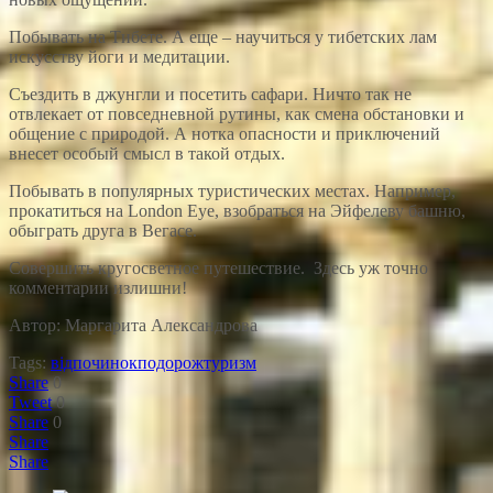
Побывать на Тибете. А еще – научиться у тибетских лам
искусству йоги и медитации.
Съездить в джунгли и посетить сафари. Ничто так не
отвлекает от повседневной рутины, как смена обстановки и
общение с природой. А нотка опасности и приключений
внесет особый смысл в такой отдых.
Побывать в популярных туристических местах. Например,
прокатиться на London Eye, взобраться на Эйфелеву башню,
обыграть друга в Вегасе.
Совершить кругосветное путешествие. Здесь уж точно
комментарии излишни!
Автор: Маргарита Александрова
Tags:
відпочинок
подорож
туризм
Share
0
Tweet
0
Share
0
Share
Share