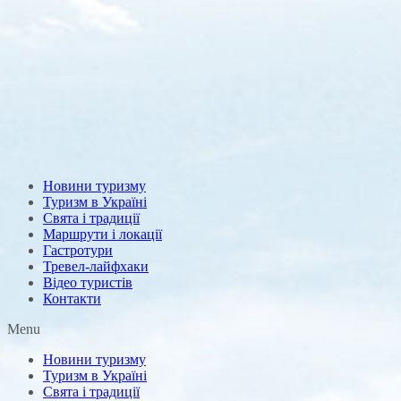
Новини туризму
Туризм в Україні
Свята і традиції
Маршрути і локації
Гастротури
Тревел-лайфхаки
Відео туристів
Контакти
Menu
Новини туризму
Туризм в Україні
Свята і традиції