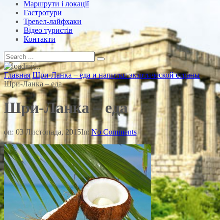
Маршрути і локації
Гастротури
Тревел-лайфхаки
Відео туристів
Контакти
Главная
Шри-Ланка – еда и напитки экзотической страны
Шри-Ланка – еда
Шри-Ланка – еда
on:
03 Листопада, 2015
In:
No Comments