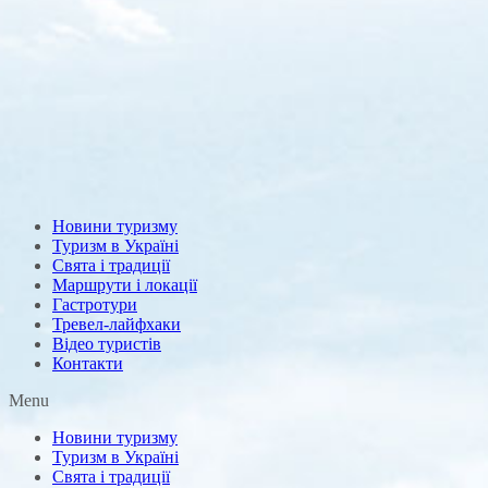
Новини туризму
Туризм в Україні
Свята і традиції
Маршрути і локації
Гастротури
Тревел-лайфхаки
Відео туристів
Контакти
Menu
Новини туризму
Туризм в Україні
Свята і традиції