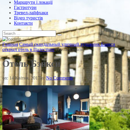
Маршрути і локації
Гастротури
Тревел-лайфхаки
Відео туристів
Контакти
Главная
Самый скандальный уличный художник Бэнкси
открыл отель в Палестине
Отель Бэнкси
Отель Бэнкси
on:
14 Квітня, 2017
In:
No Comments