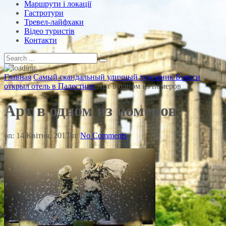
Маршрути і локації
Гастротури
Тревел-лайфхаки
Відео туристів
Контакти
Главная
Самый скандальный уличный художник Бэнкси
открыл отель в Палестине
Арт в одном из номеров
Арт в одном из номеров
on:
14 Квітня, 2017
In:
No Comments