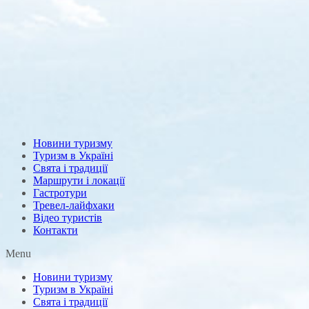
Новини туризму
Туризм в Україні
Свята і традиції
Маршрути і локації
Гастротури
Тревел-лайфхаки
Відео туристів
Контакти
Menu
Новини туризму
Туризм в Україні
Свята і традиції