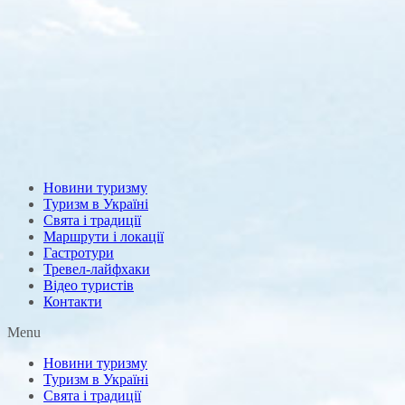
Новини туризму
Туризм в Україні
Свята і традиції
Маршрути і локації
Гастротури
Тревел-лайфхаки
Відео туристів
Контакти
Menu
Новини туризму
Туризм в Україні
Свята і традиції