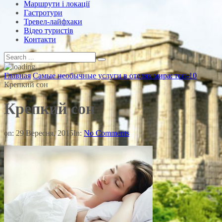
Маршрути і локації
Гастротури
Тревел-лайфхаки
Відео туристів
Контакти
Главная
Самые необычные услуги в отелях мира: топ-10
Крепкий сон
Крепкий сон
on:
29 Вересня, 2015
In:
No Comments