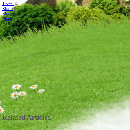
Tweet
0
Share
0
Share
Share
Related Articles