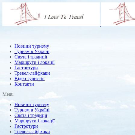
Новини туризму
Туризм в Україні
Свята і традиції
Маршрути і локації
Гастротури
Тревел-лайфхаки
Відео туристів
Контакти
Menu
Новини туризму
Туризм в Україні
Свята і традиції
Маршрути і локації
Гастротури
Тревел-лайфхаки