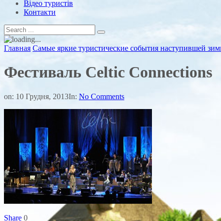
Відео туристів
Контакти
Главная
Самые яркие туристические события наступившей зи
Фестиваль Celtic Connections
on:
10 Грудня, 2013
In:
No Comments
Share
0