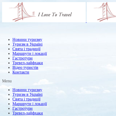
Новини туризму
Туризм в Україні
Свята і традиції
Маршрути і локації
Гастротури
Тревел-лайфхаки
Відео туристів
Контакти
Menu
Новини туризму
Туризм в Україні
Свята і традиції
Маршрути і локації
Гастротури
Тревел-лайфхаки