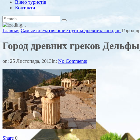
Відео туристів
Контакти
Главная
Самые впечатляющие руины древних городов
Город д
Город древних греков Дельфы
on:
25 Листопада, 2013
In:
No Comments
Share
0