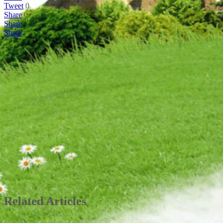
Tweet
0
Share
0
Share
Share
Related Articles