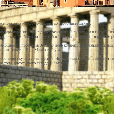
селоні, став на крок ближчим до свого завершення.
чотирьох з п’яти веж відомої базиліки. 12 листопада в церкві Свят
проекту, який був розпочатий в 1882 році, планується на 2026 рік,
м амбіційним проектом. Згідно з його концепцією, базиліка скла
євангелістів, Діву Марію та Ісуса.
 остання скульптурна частина. Чотири вежі євангелістів мають ви
естом, висота якого складає 17 метрів.