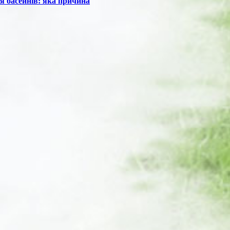
я басейнів: яка причина