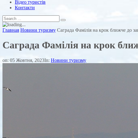
Відео туристів
Контакти
Главная
Новини туризму
Саграда Фамілія на крок ближче до з
Саграда Фамілія на крок бли
on:
05 Жовтня, 2023
In:
Новини туризму