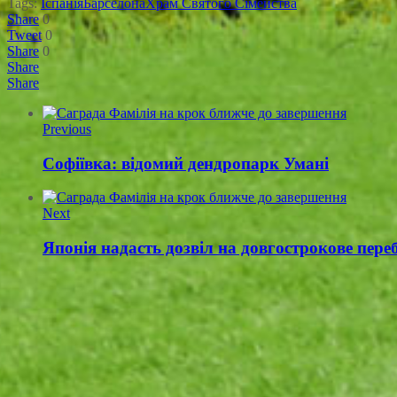
Tags:
Іспанія
Барселона
Храм Святого Сімейства
Share
0
Tweet
0
Share
0
Share
Share
Previous
Софіївка: відомий дендропарк Умані
Next
Японія надасть дозвіл на довгострокове пер