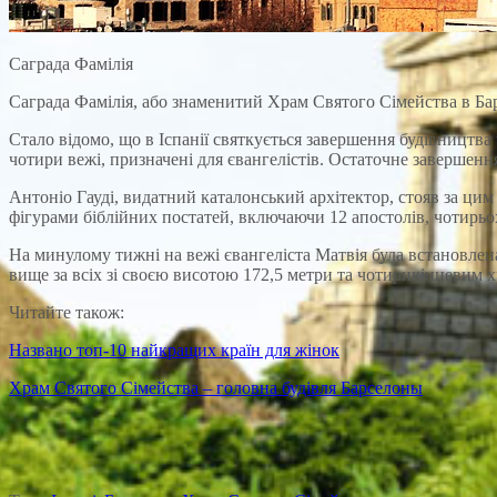
Саграда Фамілія
Саграда Фамілія, або знаменитий Храм Святого Сімейства в Бар
Стало відомо, що в Іспанії святкується завершення будівництва 
чотири вежі, призначені для євангелістів. Остаточне завершення 
Антоніо Гауді, видатний каталонський архітектор, стояв за ци
фігурами біблійних постатей, включаючи 12 апостолів, чотирьох 
На минулому тижні на вежі євангеліста Матвія була встановлена
вище за всіх зі своєю висотою 172,5 метри та чотирикінцевим хр
Читайте також:
Названо топ-10 найкращих країн для жінок
Храм Святого Сімейства – головна будівля Барселоны