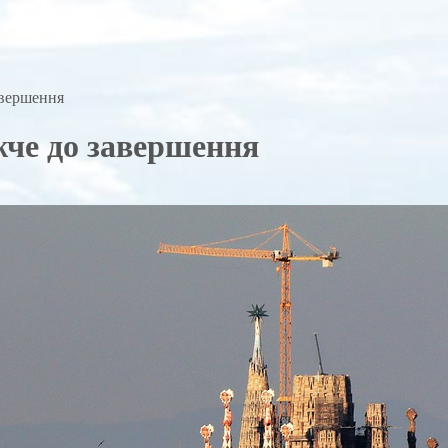
авершення
жче до завершення