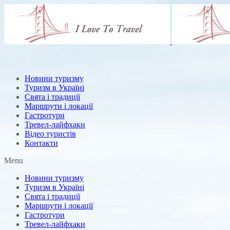
Новини туризму
Туризм в Україні
Свята і традиції
Маршрути і локації
Гастротури
Тревел-лайфхаки
Відео туристів
Контакти
Menu
Новини туризму
Туризм в Україні
Свята і традиції
Маршрути і локації
Гастротури
Тревел-лайфхаки