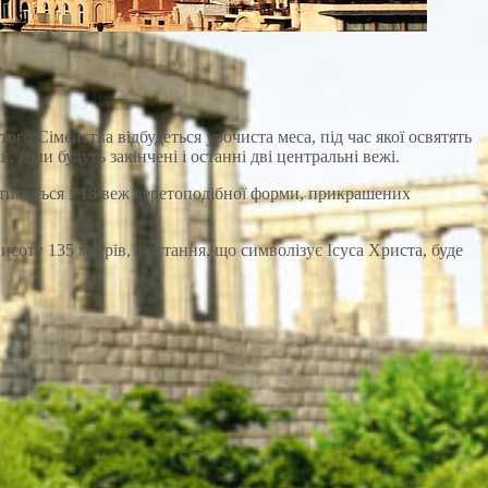
ого Сімейства відбудеться урочиста меса, під час якої освятять
 коли будуть закінчені і останні дві центральні вежі.
датиметься з 18 веж веретоподібної форми, прикрашених
соту 135 метрів, а остання, що символізує Ісуса Христа, буде