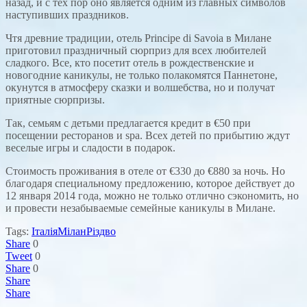
назад, и с тех пор оно является одним из главных символов
наступивших праздников.
Чтя древние традиции, отель Principe di Savoia в Милане
приготовил праздничный сюрприз для всех любителей
сладкого. Все, кто посетит отель в рождественские и
новогодние каникулы, не только полакомятся Паннетоне,
окунутся в атмосферу сказки и волшебства, но и получат
приятные сюрпризы.
Так, семьям с детьми предлагается кредит в €50 при
посещении ресторанов и spa. Всех детей по прибытию ждут
веселые игры и сладости в подарок.
Стоимость проживания в отеле от €330 до €880 за ночь. Но
благодаря специальному предложению, которое действует до
12 января 2014 года, можно не только отлично сэкономить, но
и провести незабываемые семейные каникулы в Милане.
Tags:
Італія
Мілан
Різдво
Share
0
Tweet
0
Share
0
Share
Share