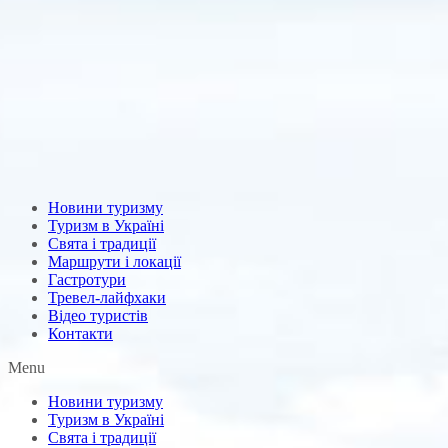
Новини туризму
Туризм в Україні
Свята і традиції
Маршрути і локації
Гастротури
Тревел-лайфхаки
Відео туристів
Контакти
Menu
Новини туризму
Туризм в Україні
Свята і традиції