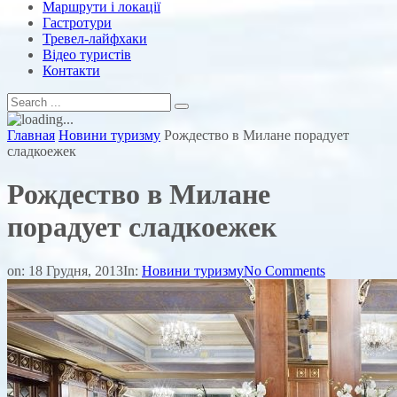
Маршрути і локації
Гастротури
Тревел-лайфхаки
Відео туристів
Контакти
Главная
Новини туризму
Рождество в Милане порадует
сладкоежек
Рождество в Милане
порадует сладкоежек
on:
18 Грудня, 2013
In:
Новини туризму
No Comments