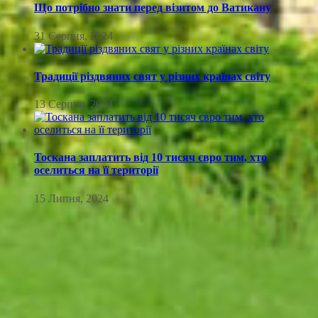
Що потрібно знати перед візитом до Ватикану
31 Серпня, 2024
Традиції різдвяних свят у різних країнах світу
13 Серпня, 2024
Тоскана заплатить від 10 тисяч євро тим, хто
оселиться на її території
15 Липня, 2024